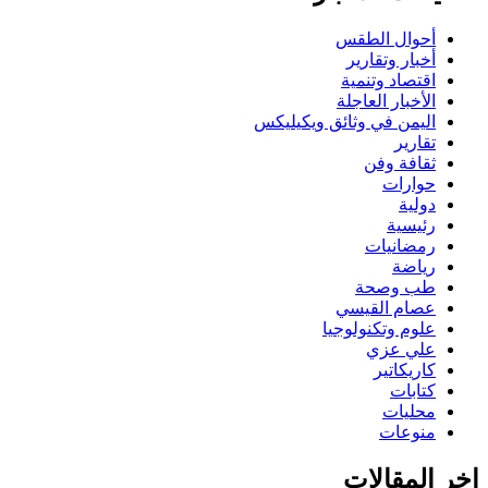
أحوال الطقس
أخبار وتقارير
اقتصاد وتنمية
الأخبار العاجلة
اليمن في وثائق ويكيليكس
تقارير
ثقافة وفن
حوارات
دولية
رئيسية
رمضانيات
رياضة
طب وصحة
عصام القيسي
علوم وتكنولوجيا
علي عزي
كاريكاتير
كتابات
محليات
منوعات
اخر المقالات