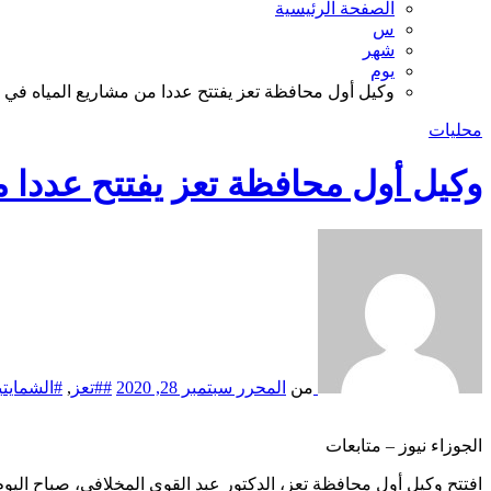
الصفحة الرئيسية
س
شهر
يوم
وكيل أول محافظة تعز يفتتح عددا من مشاريع المياه في ا
محليات
وكيل أول محافظة تعز يفتتح عددا م
من
المحرر
سبتمبر 28, 2020
##تعز
,
#الشمايتي
الجوزاء نيوز – متابعات
افتتح وكيل أول محافظة تعز، الدكتور عبد القوي المخلافي، صباح اليوم