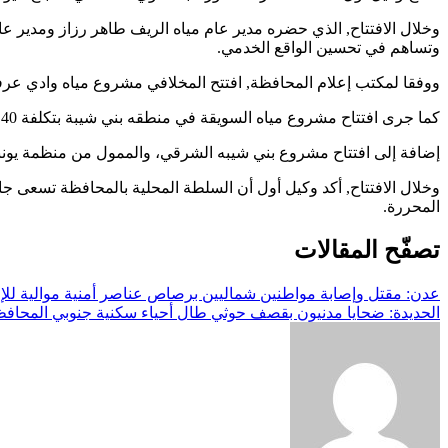
وخلال الافتتاح, الذي حضره مدير عام مياه الريف طاهر رزاز ومدير عام
وتساهم في تحسين الواقع الخدمي.
ووفقا لمكتب إعلام المحافظة, افتتح المخلافي مشروع مياه وادي عرفات في مديرية المعافر المر
كما جرى افتتاح مشروع مياه السويقة في منطقه بني شيبة بتكلفة 40 ألف دولار, بتمويل من منظمة انترسوس.
إضافة إلى افتتاح مشروع بني شيبه الشرقي، والممول من منظمة يونبس، بتكلفة إ
وخلال الافتتاح, أكد وكيل أول أن السلطة المحلية بالمحافظة تسعى 
المحررة.
تصفّح المقالات
عدن: مقتل وإصابة مواطنين شماليين برصاص عناصر أمنية موالية للإ
الحديدة: ضحايا مدنيون بقصف حوثي طال أحياء سكنية جنوبي المحاف