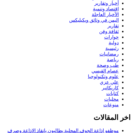
أخبار وتقارير
اقتصاد وتنمية
الأخبار العاجلة
اليمن في وثائق ويكيليكس
تقارير
ثقافة وفن
حوارات
دولية
رئيسية
رمضانيات
رياضة
طب وصحة
عصام القيسي
علوم وتكنولوجيا
علي عزي
كاريكاتير
كتابات
محليات
منوعات
اخر المقالات
موظفو إذاعة الجوف المحلية يطالبون بإنقاذ الإذاعة وصرف