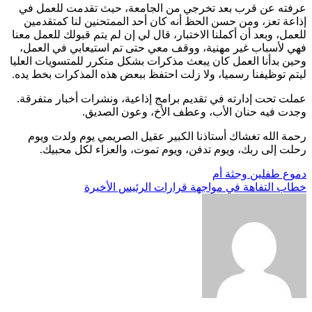
عرفته عن قرب بعد تخرجي من الجامعة، حيث تقدمت للعمل في
إذاعة تعز، ومن حسن الحظ أنه كان أحد الممتحنين لنا كمتقدمين
للعمل، وبعد أن أكملنا الاختبار، قال لي إن لم يتم قبولك للعمل معنا
فهي لأسباب غير مهنية، ووقف معي حتى تم استيعابي في العمل،
وحين بدأنا العمل كان يبعث مذكرات بشكل متكرر للمتسويات العليا
ليتم توظيفنا رسميا، ولا زلت احتفظ ببعض هذه المذكرات بخط يده.
عملت تحت إدارته في تقديم برامج إذاعية، ونشرات أخبار متفرقة.
وجدت فيه حنان الأب، وعطف الأخ، وعون الصديق.
رحمة الله تغشاك أستاذنا الكبير عقيل الصريمي يوم ولدت ويوم
رحلت إلى ربك، ويوم تدفن، ويوم تموت، والعزاء لكل محبيك.
تصفّح
دموع طفلين وجثة أم
خطاب التفاهة في مواجهة قرارات الرئيس الأخيرة
المقالات