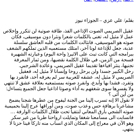
بقلم/ علي عزي – الجوزاء نيوز
عقيل الصريمي الصوت الإذاعي الفذ، طاقة صوتية لن تتكرر وإخلاص
عمل لا مثيل له، تغنى بالكلمات شعرا ونثرا دون موسيقى، فكان
صوته هو الموسيقى، فانثالت الكلمات من قلبه العاشق سلسلة
عذبة، جعل للإذاعة لونا آخر، امتلك مستعميه الذين تملكهم الشغف
ببرامجه التي كانت تبث على الاثير( واحة اليوم) وعبارته الشهيرة
فسحة من الزمن، في ظلال الكلمة نقضيها، ومن ثمار المعرفة
نجنيها، ينثر افياءها تقديما عقيل الصريمي، وعائدة الشرجبي.
رحل الكبير جسدا ولن يرحل روحا وإنسانا لا مثيل له، فعقيل
الصريمي لا مثيل له، عشقه للعربية سر لم يعرفه أحد، فانفرد بها
وتفرد، فشدا بها وأبدع، وانفرد صوته بمستمعيه بعلاقة عشق لا تنتهي
ولا يفسرها سوى شغفهم به أداء وصوتا اذاعيا جعل الجميع يتساءل:
من أين أتى ؟
لا نقول الا إنه تسرب إلينا من الجنة ليفوح من عطرها شجنا يضمخ
مشاعرنا برهافة حس وعذب صوت، ومن أوراقها عرج إلينا بحميمية
صوته الشجي بأرق المعاني لنتفيأ تحت ظلال الكلمات الوارفة …
فانسابت الى مسامعنا شغفا وتمايلت ارواحنا طربا من غير سكر
وهو الآن في معراج إلى المكان الذي انساب منه تاركا فينا حزنا لا
ينتهي.