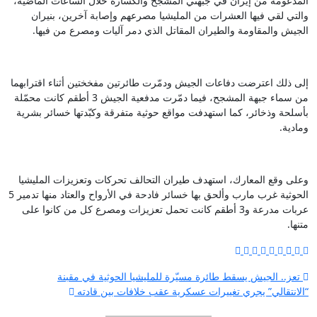
المدعومة من إيران في جبهتي المشجح والكسارة خلال الساعات الماضية،
والتي لقي فيها العشرات من المليشيا مصرعهم وإصابة آخرين، بنيران
الجيش والمقاومة والطيران المقاتل الذي دمر آليات ومصرع من فيها.
إلى ذلك اعترضت دفاعات الجيش ودمّرت طائرتين مفخختين أثناء اقترابهما
من سماء جبهة المشجح، فيما دمّرت مدفعية الجيش 3 أطقم كانت محمّلة
بأسلحة وذخائر، كما استهدفت مواقع حوثية متفرقة وكبّدتها خسائر بشرية
ومادية.
وعلى وقع المعارك، استهدف طيران التحالف تحركات وتعزيزات المليشيا
الحوثية غرب مارب وألحق بها خسائر فادحة في الأرواح والعتاد منها تدمير 5
عربات مدرعة و3 أطقم كانت تحمل تعزيزات ومصرع كل من كانوا على
متنها.
تصفّح
تعز.. الجيش يسقط طائرة مسيّرة للمليشيا الحوثية في مقبنة
“الانتقالي” يجري تغييرات عسكرية عقب خلافات بين قادته
المقالات