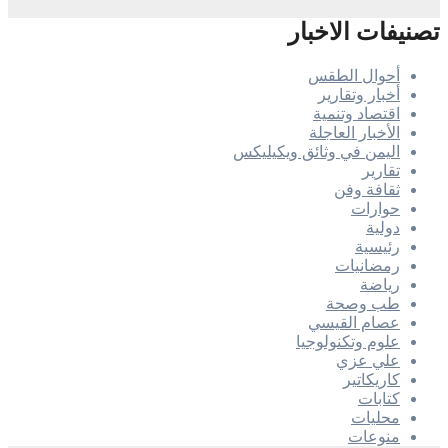
عن:
تصنيفات الاخبار
أحوال الطقس
أخبار وتقارير
اقتصاد وتنمية
الأخبار العاجلة
اليمن في وثائق ويكيليكس
تقارير
ثقافة وفن
حوارات
دولية
رئيسية
رمضانيات
رياضة
طب وصحة
عصام القيسي
علوم وتكنولوجيا
علي عزي
كاريكاتير
كتابات
محليات
منوعات