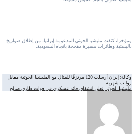
ومؤخرا، كثفت مليشيا الحوثي المدعومة إيرانيا، من إطلاق صواريخ
باليستية وطائرات مسيرة مفخخة باتجاه السعودية.
تصفّح
وكالة: إيران أرسلت 120 مرتزقًا للقتال مع المليشيا الحوثية مقابل
رواتب شهرية
المقالات
مليشيا الحوثي تعلن انشقاق قائد عسكري في قوات طارق صالح