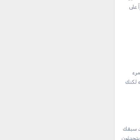
 على
مرء
ه لكنك
د سبقك
يتحدثون