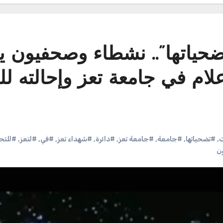
ضحياتها”.. نشطاء وصحفيون ي
لام في جامعة تعز وإحالته لل
ت
,
#تضحياتها
,
#جامعة
,
#جامعة تعز
,
#دائرة
,
#شهداء تعز
,
#في
,
#لتعز
,
#للتح
ن