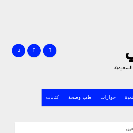
السعودية
مية
حوارات
طب وصحة
كتابات
قيق