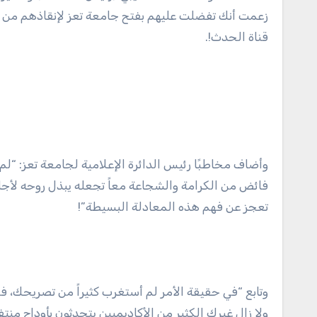
زعمت أنك تفضلت عليهم بفتح جامعة تعز لإنقاذهم من ال
قناة الحدث!.
وأضاف مخاطبًا رئيس الدائرة الإعلامية لجامعة تعز: “لم
فائض من الكرامة والشجاعة معاً تجعله يبذل روحه لأجل
تعجز عن فهم هذه المعادلة البسيطة”!
وتابع “في حقيقة الأمر لم أستغرب كثيراً من تصريحك،
ولا زال غيرك الكثير من الأكاديميين يتحدثون بأوداج م