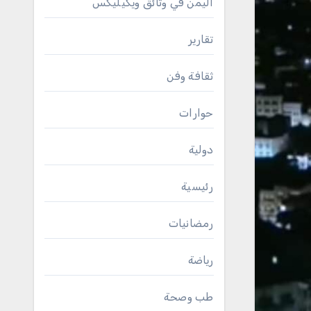
اليمن في وثائق ويكيليكس
تقارير
ثقافة وفن
حوارات
دولية
رئيسية
رمضانيات
رياضة
طب وصحة