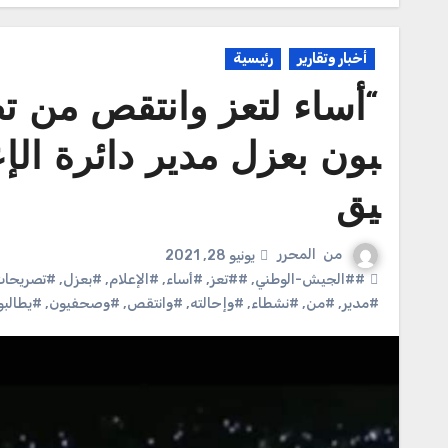
أخبار وتقارير
رئيسية
“أساء لتعز وانتقص من ت
بون بعزل مدير دائرة الإع
يق
من
المحرر
يونيو 28, 2021
##الجيش-الوطني
,
##تعز
,
#أساء
,
#الإعلام
,
#بعزل
,
#تصريحا
#مدير
,
#من
,
#نشطاء
,
#وإحالته
,
#وانتقص
,
#وصحفيون
,
#يطالبو