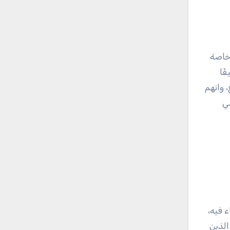
وخاصة
ًا
 وانهم
مي
 فيه،
الذين