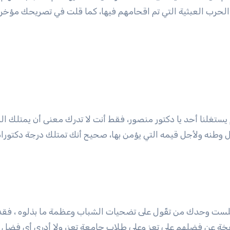
حرب العبثية التي تم اقحامهم فيها، كما قلت في تصريحك مؤخراً
 يستغلنا أحد يا دكتور منصور، فقط أنت لا تدرك معنى أن يمتلك ال
 وطنه ولأجل قيمه التي يؤمن بها، صحيح أنك تمتلك درجة دكتورا
 فلست وحدك من تقّول على تضحيات الشباب وعظمة ما بذلوه ، فق
نتفخة عن فضلهم على تعز وعلى طلاب جامعة تعز، ولا أدري أي فضل 