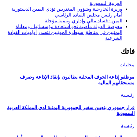
العربية السعودية
وزيرة الخارجية وشؤون المغتربين تؤدي اليمين الدستورية
أمام رئيس مجلس القيادة الرئاسي
اليمن : فساد مالي وإداري وتنمية مؤجلة
معوضة: الدولة ماضية نحو استعادة مؤسساتها.. ومعاناة
اليمنيين في مناطق سيطرة الحوثيين تتصدر أولويات القيادة
الشرعية
فاتك
محليات
موظفو إذاعة الجوف المحلية يطالبون بإنقاذ الإذاعة وصرف
مستحقاتهم المالية
رئيسية
قرار جمهوري بتعيين سفير للجمهورية اليمنية لدى المملكة العربية
السعودية
رئيسية