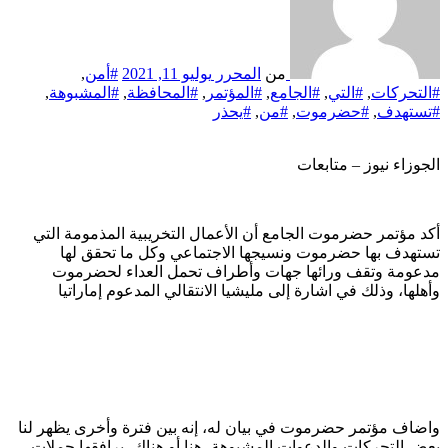
من
المحرر
يوليو 11, 2021
#أمن
,
#التحركات
,
#التي
,
#الجامع
,
#المؤتمر
,
#المحافظة
,
#المشبوهة
,
#تستهدف
,
#حضرموت
,
#من
,
#يحذر
الجوزاء نيوز – متابعات
أكد مؤتمر حضرموت الجامع أن الأعمال التخريبية المذمومة التي
تستهدف بها حضرموت ونسيجها الاجتماعي وكل ما تحقق لها
مدعومة وتقف ورائها جهات وأطراف تحمل العداء لحضرموت
وأهلها، وذلك في اشارة إلى مليشيا الانتقالي المدعوم إماراتيا
واضاف مؤتمر حضرموت في بيان له، إنه بين فترة وأخرى يظهر لنا
بعض التحركات والدعوات المشبوهة، هنا أو هناك، يرافقها حملات