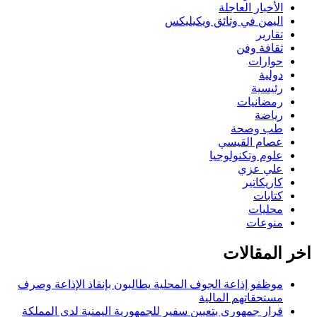
الأخبار العاجلة
اليمن في وثائق ويكيليكس
تقارير
ثقافة وفن
حوارات
دولية
رئيسية
رمضانيات
رياضة
طب وصحة
عصام القيسي
علوم وتكنولوجيا
علي عزي
كاريكاتير
كتابات
محليات
منوعات
اخر المقالات
موظفو إذاعة الجوف المحلية يطالبون بإنقاذ الإذاعة وصرف
مستحقاتهم المالية
قرار جمهوري بتعيين سفير للجمهورية اليمنية لدى المملكة