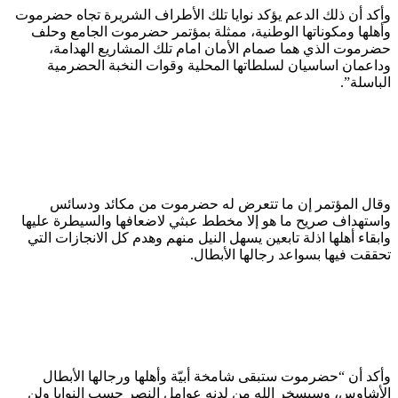
وأكد أن ذلك الدعم يؤكد نوايا تلك الأطراف الشريرة تجاه حضرموت
وأهلها ومكوناتها الوطنية، ممثلة بمؤتمر حضرموت الجامع وحلف
حضرموت الذي هما صمام الأمان امام تلك المشاريع الهدامة،
وداعمان اساسيان لسلطاتها المحلية وقوات النخبة الحضرمية
الباسلة”.
وقال المؤتمر إن ما تتعرض له حضرموت من مكائد ودسائس
واستهداف صريح ما هو إلا مخطط عبثي لاضعافها والسيطرة عليها
وابقاء أهلها اذلة تابعين يسهل النيل منهم وهدم كل الانجازات التي
تحققت فيها بسواعد رجالها الأبطال.
وأكد أن “حضرموت ستبقى شامخة أبيّة وأهلها ورجالها الأبطال
الأشاوس، وسيسخر الله من لدنه عوامل النصر حسب النوايا ولن