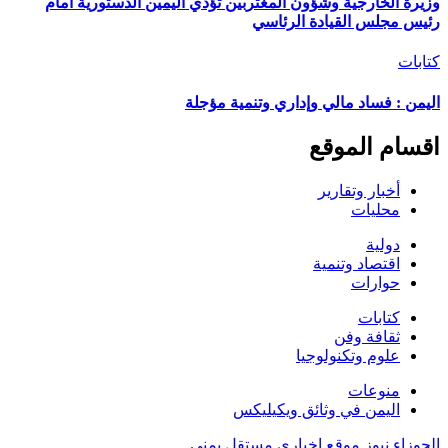
وزيرة الخارجية وشؤون المغتربين تؤدي اليمين الدستورية أمام
رئيس مجلس القيادة الرئاسي
كتابات
اليمن : فساد مالي وإداري وتنمية مؤجلة
اقسام الموقع
أخبار وتقارير
محليات
دولية
اقتصاد وتنمية
حوارات
كتابات
ثقافة وفن
علوم وتكنولوجيا
منوعات
اليمن في وثائق ويكيليكس
الجوزاء نيوز موقع اخباري مستقل يمني