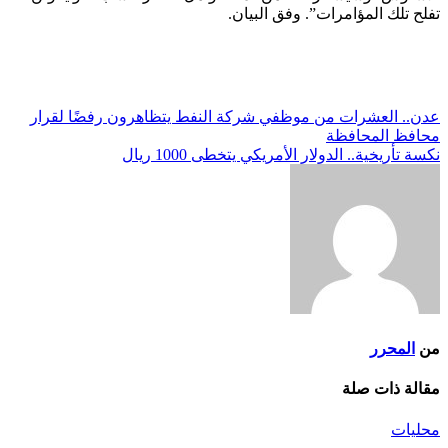
تفلح تلك المؤامرات”. وفق البيان.
تصفّح
عدن.. العشرات من موظفي شركة النفط يتظاهرون رفضًا لقرار
محافظ المحافظة
المقالات
نكسة تأريخية.. الدولار الأمريكي يتخطى 1000 ريال
من
المحرر
مقالة ذات صلة
محليات