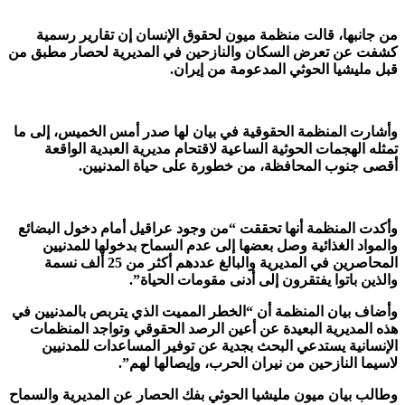
من جانبها، قالت منظمة ميون لحقوق الإنسان إن تقارير رسمية
كشفت عن تعرض السكان والنازحين في المديرية لحصار مطبق من
قبل مليشيا الحوثي المدعومة من إيران.
وأشارت المنظمة الحقوقية في بيان لها صدر أمس الخميس، إلى ما
تمثله الهجمات الحوثية الساعية لاقتحام مديرية العبدية الواقعة
أقصى جنوب المحافظة، من خطورة على حياة المدنيين.
وأكدت المنظمة أنها تحققت “من وجود عراقيل أمام دخول البضائع
والمواد الغذائية وصل بعضها إلى عدم السماح بدخولها للمدنيين
المحاصرين في المديرية والبالغ عددهم أكثر من 25 ألف نسمة
والذين باتوا يفتقرون إلى أدنى مقومات الحياة”.
وأضاف بيان المنظمة أن “الخطر المميت الذي يتربص بالمدنيين في
هذه المديرية البعيدة عن أعين الرصد الحقوقي وتواجد المنظمات
الإنسانية يستدعي البحث بجدية عن توفير المساعدات للمدنيين
لاسيما النازحين من نيران الحرب، وإيصالها لهم”.
وطالب بيان ميون مليشيا الحوثي بفك الحصار عن المديرية والسماح