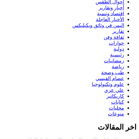
أحوال الطقس
أخبار وتقارير
اقتصاد وتنمية
الأخبار العاجلة
اليمن في وثائق ويكيليكس
تقارير
ثقافة وفن
حوارات
دولية
رئيسية
رمضانيات
رياضة
طب وصحة
عصام القيسي
علوم وتكنولوجيا
علي عزي
كاريكاتير
كتابات
محليات
منوعات
اخر المقالات