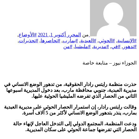
من
المحرر
أكتوبر 1, 2021
#الأوضاع
,
#الإنسانية
,
#الحوثي
,
#العبدية
,
#بمأرب
,
#تحاصرها
,
#تحذيرات
,
#تدهور
,
#في
,
#مديرية
,
#مليشيا
,
#من
الجوزاء نيوز – متابعة خاصة
حذرت منظمة رايتس رادار الحقوقية، من تدهور الوضع الانساني في
مديرية العبدية، جنوبي محافظة مارب، بعد دخول المديرية اسبوعها
الثاني من الحصار الذي تفرضه المليشيا الحوثية عليها.
وقالت رايتس رادار، إن استمرار الحصار الحوثي على مديرية العبدية
بمارب، ينذر بتدهور الوضع الانساني لأكثر من 5 آلاف أسرة.
ودعت المنظمة، المجتمع الدولي إلى التدخل العاجل لإنهاء حالة
الحصار التي تفرضها ‎جماعة الحوثي على سكان المديرية.