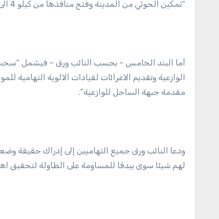
“تمكين الحوثي من المدينة وفتح منافذها من كيلو 4 الى كيلو 16 و اعادة تطبيع الحياة للمليشيات بمدينة الحديدة”.
أما البند الخامس – بحسب النائب ورق – فيشمل “سحب ما 
الوازعية وتقديم الاغرائات لقيادات الالوية التهامية ل
مقدمة جبهة الساحل للوازعية”.
ودعا النائب ورق جميع التهاميين إلى إدراك حقيقة وضعهم
لهم شيئا سوى بيدقا للمساومة على الطاولة لتحقيق اهد