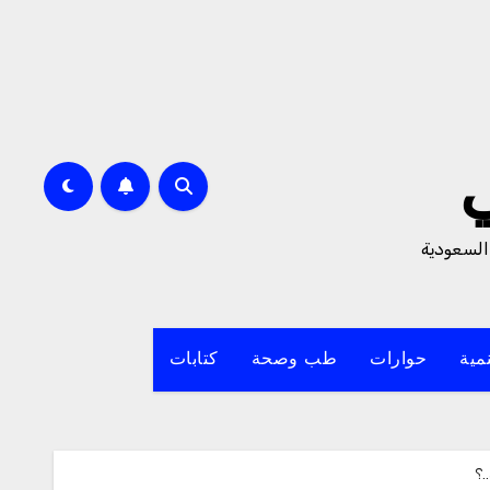
السعودية
مية
حوارات
طب وصحة
كتابات
.؟