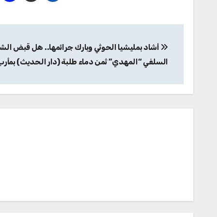
تصفّح
أشاد بمليشيا الحوثي وبارك جرائمها.. هل قبض الش
المقالات
السلفي “المهدي” ثمن دماء طلبة (دار الحديث) بمأرب