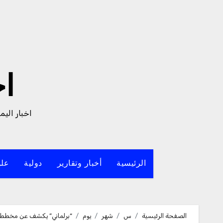
لتجاوز
لى
لمحتوى
ا
اخبار الي
الرئيسية
أخبار وتقارير
دولية
علو
الصفحة الرئيسية
س
شهر
يوم
“برلماني” يكشف عن مخطط دو