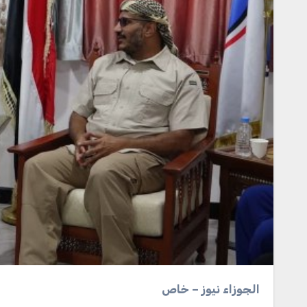
الجوزاء نيوز – خاص