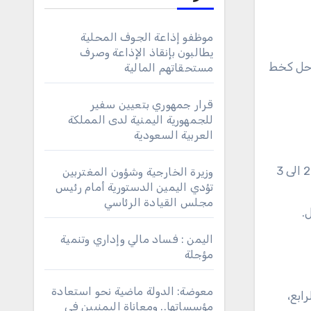
موظفو إذاعة الجوف المحلية
يطالبون بإنقاذ الإذاعة وصرف
ساحل كخط
مستحقاتهم المالية
قرار جمهوري بتعيين سفير
للجمهورية اليمنية لدى المملكة
العربية السعودية
وأضاف رئيس مجلس تهامة الوطني أن البند الثاني يتمثل بـ”رسم خارطة جغرافية لتواجد قوات مقاومة الساحل على مدى 2 الى 3
وزيرة الخارجية وشؤون المغتربين
تؤدي اليمين الدستورية أمام رئيس
مجلس القيادة الرئاسي
.
اليمن : فساد مالي وإداري وتنمية
مؤجلة
معوضة: الدولة ماضية نحو استعادة
ابع،
مؤسساتها.. ومعاناة اليمنيين في