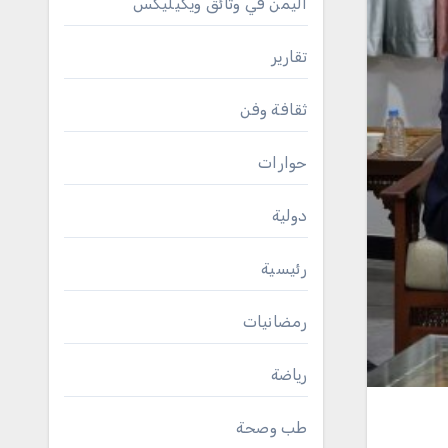
اليمن في وثائق ويكيليكس
تقارير
ثقافة وفن
حوارات
دولية
رئيسية
رمضانيات
رياضة
طب وصحة