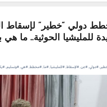
طط دولي “خطير” لإسقاط ال
 للمليشيا الحوثية.. ما هي ب
طير
,
#دولي
,
#عن
,
#لإسقاط
,
#للمليشيا
,
#ما
,
#مخطط
,
#هي
,
#وتسليم
,
#ي