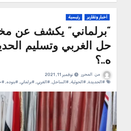
أخبار وتقارير
رئيسية
“برلماني” يكشف عن مخ
حل الغربي وتسليم الحديدة
ه..؟
من
المحرر
نوفمبر 11, 2021
#الحديدة
,
#الحوثية
,
#الساحل
,
#الغربي
,
#برلماني
,
#بنوده
,
#خ