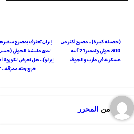
تصفّح
(حصيلة كبيرة).. مصرع أكثر من
إيران تعترف بمصرع سفيرها
المقالات
300 حوثي وتدمير 21 آلية
لدى مليشيا الحوثي (حسن
عسكرية في مأرب والجوف
إيرلو).. هل تعرض لكورونا أم
خرج جثة ممزقة.. ؟
من
المحرر