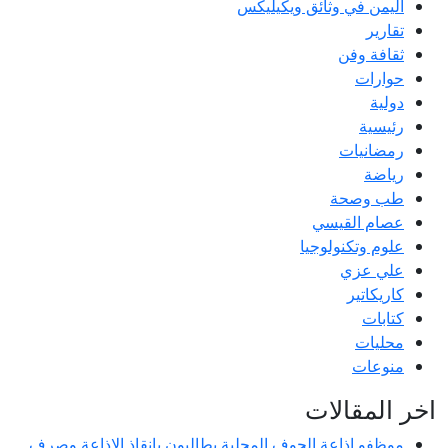
اليمن في وثائق ويكيليكس
تقارير
ثقافة وفن
حوارات
دولية
رئيسية
رمضانيات
رياضة
طب وصحة
عصام القيسي
علوم وتكنولوجيا
علي عزي
كاريكاتير
كتابات
محليات
منوعات
اخر المقالات
موظفو إذاعة الجوف المحلية يطالبون بإنقاذ الإذاعة وصرف