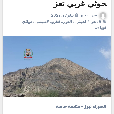
حوثي غربي تعز
من
المحرر
يناير 27, 2022
##تعز
,
#الجيش
,
#الحوثي
,
#غربي
,
#مليشيا
,
#مواقع
,
#يهاجم
الجوزاء نيوز – متابعة خاصة