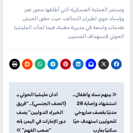
وتستمر العملية العسكرية التي أطلقها محور تعز،
وبإسناد جوي لطيران التحالف، حيث حقق الجيش
تقدمات واسعة في مديرية مقبنة، فيما لجأت المليشيا
الحوثي لاستهداف المدنيين.
تصفّح
بينهم نساء وأطفال..
أدان مليشيا الحوثي بـ
المقالات
استشهاد وإصابة 28
(العنف الجنسي).. “فريق
مدنيًا بقصف صاروخي
الخبراء الدوليين” يصف
للحوثيين استهدف حيًا
دور الإمارات في اليمن بأنه
سكنيًا بمأرب
“صعب الفهم”