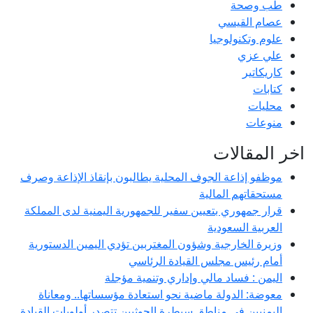
طب وصحة
عصام القيسي
علوم وتكنولوجيا
علي عزي
كاريكاتير
كتابات
محليات
منوعات
اخر المقالات
موظفو إذاعة الجوف المحلية يطالبون بإنقاذ الإذاعة وصرف
مستحقاتهم المالية
قرار جمهوري بتعيين سفير للجمهورية اليمنية لدى المملكة
العربية السعودية
وزيرة الخارجية وشؤون المغتربين تؤدي اليمين الدستورية
أمام رئيس مجلس القيادة الرئاسي
اليمن : فساد مالي وإداري وتنمية مؤجلة
معوضة: الدولة ماضية نحو استعادة مؤسساتها.. ومعاناة
اليمنيين في مناطق سيطرة الحوثيين تتصدر أولويات القيادة