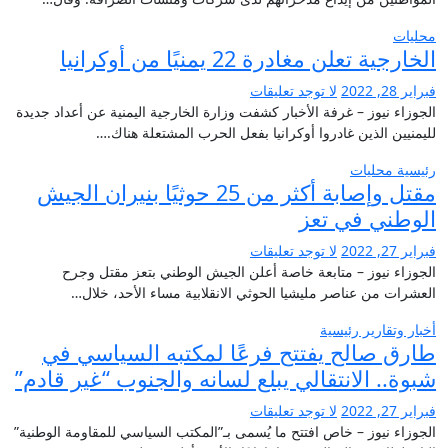
محليات
الخارجية تعلن مغادرة 22 يمنيًا من أوكرانيا
فبراير 28, 2022
لا توجد تعليقات
الجوزاء نيوز – غرفة الأخبار كشفت وزارة الخارجية اليمنية عن أعداد جديدة
لليمنيين الذين غادروا أوكرانيا بفعل الحرب المشتعلة هناك.…
رئيسية
محليات
مقتل وإصابة أكثر من 25 حوثيًا بنيران الجيش
الوطني في تعز
فبراير 27, 2022
لا توجد تعليقات
الجوزاء نيوز – متابعة خاصة أعلن الجيش الوطني بتعز مقتل وجرح
العشرات من عناصر مليشيا الحوثي الانقلابية مساء الأحد، خلال…
أخبار وتقارير
رئيسية
طارق صالح يفتتح فرعًا لمكتبه السياسي في
شبوة.. الانتقالي يبلع لسانه والجنوب “غير قادم”
فبراير 27, 2022
لا توجد تعليقات
الجوزاء نيوز – خاص افتتح ما يُسمى بـ”المكتب السياسي للمقاومة الوطنية”