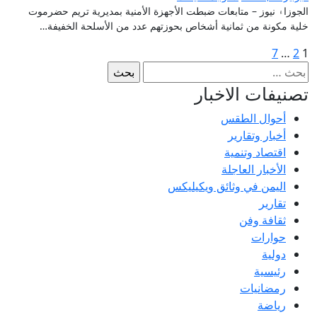
الجوزا۽ نيوز – متابعات ضبطت الأجهزة الأمنية بمديرية تريم حضرموت
خلية مكونة من ثمانية أشخاص بحوزتهم عدد من الأسلحة الخفيفة…
Posts
7
…
2
1
البحث
pagination
عن:
تصنيفات الاخبار
أحوال الطقس
أخبار وتقارير
اقتصاد وتنمية
الأخبار العاجلة
اليمن في وثائق ويكيليكس
تقارير
ثقافة وفن
حوارات
دولية
رئيسية
رمضانيات
رياضة