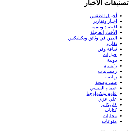
تصنيفات الاخبار
أحوال الطقس
أخبار وتقارير
اقتصاد وتنمية
الأخبار العاجلة
اليمن في وثائق ويكيليكس
تقارير
ثقافة وفن
حوارات
دولية
رئيسية
رمضانيات
رياضة
طب وصحة
عصام القيسي
علوم وتكنولوجيا
علي عزي
كاريكاتير
كتابات
محليات
منوعات