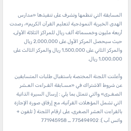
المسابقة التي تنظمها وتشرف على تنفيذها «مدارس
الهدى الخيرية النموذجية لتعليم القرآن الكريم»، رصدت
أربعة مليون وخمسمائة ألف ريال للمراكز الثلاثة الأولى،
حيث سيحصل المركز الأول على 2,000,000 ريال
والمركز الثاني على 1,500,000 ريال والمركز الثالث على
1,000,000 ريال.
وأعلنت اللجنة المختصة باستقبال طلبات المتسابقين
عن شروط الاشتراك في «مسـابقة القـراءت العـشر
الصغـرى» والتي تتمثل بما يلي : إرسال السيرة الذاتية
التي تشمل المؤهلات القرآنية، مع إرفاق صورة الإجازة
بالقراءت العشر الصغرى، على ارقام اللجنة ( تلفون +
واتس آب ): 775494902 ــ 771945958