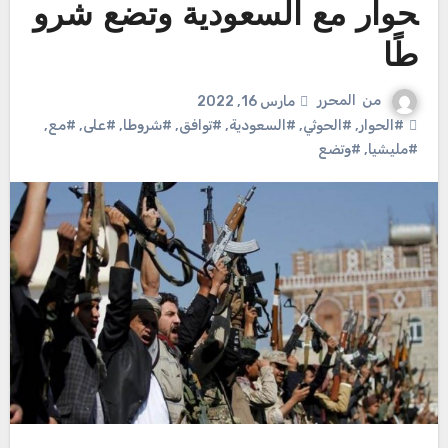
حوار مع السعودية وتضع شرو
طًا
من
المحرر
مارس 16, 2022
#الحوار
,
#الحوثي
,
#السعودية
,
#توافق
,
#شروطا
,
#على
,
#مع
,
#مليشيا
,
#وتضع