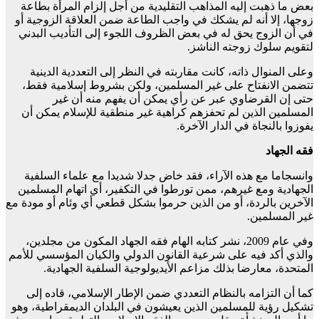
بعض ما ذهبت إليه المذاهب التقليدية من أجل إلزام المرأة بطاعة
زوجها، إلا أنه لم يشكك في واجب الطاعة ضمن العلاقة الزوجية أو
في أن الزوج يحق له في بعض الظروف اللجوء إلى التأديب البدني
لتقويم سلوك زوجته الناشز.
وعلى المنوال ذاته، كانت مقاربته في النظر إلى التعددية الدينية
تتضمن الانفتاح على غير المسلمين، ولكن بشروط إسلامية فقط،
حتى إن القرضاوي عبر عن رأي يمكن أن يفهم منه أن غير
المسلمين الذين لم تحفزهم كراهية غير منطقية للإسلام يمكن أن
يفوزوا بالنجاة في الدار الآخرة.
فقه الجهاد
وانسجاما مع هذه الآراء، فقد خاض جدلا شديدا مع علماء السلفية
الجهادية ومع غيرهم، ممن تورطوا في التكفير، أي اتهام المسلمين
الآخرين بالردة، أو من الذين حرموا بشكل قطعي أي وئام أو مودة مع
غير المسلمين.
وفي عام 2009، نشر كتابه الهام فقه الجهاد المكون من مجلدين،
والذي أكد فيه على شرعية القانون الدولي والكيان المؤسسي للأمم
المتحدة، معارضا بذلك مزاعم الأيديولوجية السلفية الجهادية.
كما أن التزامه بالنظام التعددي ضمن الإطار الإسلامي، قاده إلى
تشكيل رؤية للمسلمين الذين يعيشون في البلدان الديمقراطية، وهو