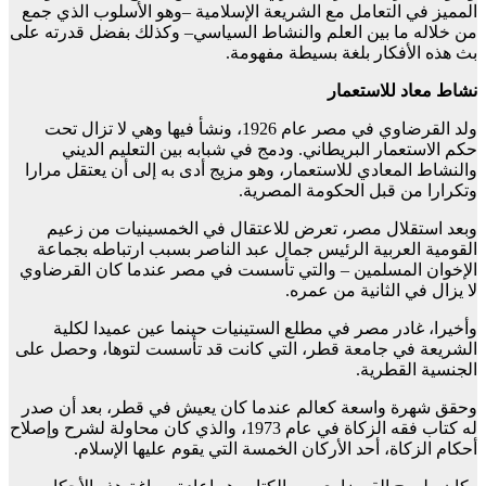
المميز في التعامل مع الشريعة الإسلامية –وهو الأسلوب الذي جمع
من خلاله ما بين العلم والنشاط السياسي– وكذلك بفضل قدرته على
بث هذه الأفكار بلغة بسيطة مفهومة.
نشاط معاد للاستعمار
ولد القرضاوي في مصر عام 1926، ونشأ فيها وهي لا تزال تحت
حكم الاستعمار البريطاني. ودمج في شبابه بين التعليم الديني
والنشاط المعادي للاستعمار، وهو مزيج أدى به إلى أن يعتقل مرارا
وتكرارا من قبل الحكومة المصرية.
وبعد استقلال مصر، تعرض للاعتقال في الخمسينيات من زعيم
القومية العربية الرئيس جمال عبد الناصر بسبب ارتباطه بجماعة
الإخوان المسلمين – والتي تأسست في مصر عندما كان القرضاوي
لا يزال في الثانية من عمره.
وأخيرا، غادر مصر في مطلع الستينيات حينما عين عميدا لكلية
الشريعة في جامعة قطر، التي كانت قد تأسست لتوها، وحصل على
الجنسية القطرية.
وحقق شهرة واسعة كعالم عندما كان يعيش في قطر، بعد أن صدر
له كتاب فقه الزكاة في عام 1973، والذي كان محاولة لشرح وإصلاح
أحكام الزكاة، أحد الأركان الخمسة التي يقوم عليها الإسلام.