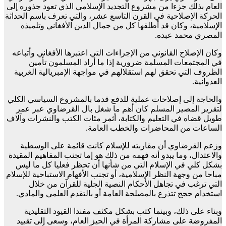
العام بذلك جزءا من مشروع التجديد الإسلامي الذي تعود جذوره إلى
الحركة الإصلاحية في القرن التاسع عشر، والتي تعرف باسم الحداثة
الإسلامية، وكان قد أطلقها كل من جمال الدين الأفغاني وتلميذه
المصري محمد عبده.
وكان الإصلاح القانوني من الإجراءات التي اعتبرها الأفغاني وأتباعه
في المجتمعات المسلمة ضرورية إذا ما أراد المسلمون تأمين
الظروف التي تحقق لهم استقلالهم في مواجهة الإمبريالية الغربية
العدوانية.
والحاجة إلى إصلاحات عملية للدفع قدما بالمشروع السياسي الكلي
لتقرير المصير المسلم كان أهم ما شغل بال القرضاوي عبر عمر
طويل قضاه في التعليم والكتابة، أثمر مئات الكتب والنشرات وآلاف
الساعات من المحاضرات والخطب العامة.
وزعم القرضاوي أن مقاربته للإسلام كانت قائمة على الوسطية
والاعتدال، وما يبدو أنه فهمه من ذلك هو إما تجنب المفاهيم المقيدة
بشكل كلي في الإسلام التي من شأنها أن تحظر فعليا كل ما ليس
مباحا من وجهة النظر الإسلامية، أو تجنب الأفهام الاستباحية للإسلام
التي ترغب في تجاهل الأحكام النصية الجلية للقرآن من خلال
استخدام حجج تتذرع بالمصلحة العامة أو بالتقدم العلمي والمادي.
وبناء على ذلك، وبينما كتب بشكل مكثف مفندا القيود التقليدية
المفروضة على مشاركة المرأة في الحيز العام، وسعى إلى تقييد