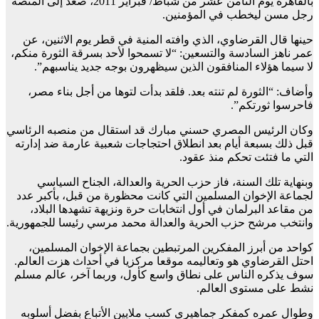
بالقاهرة يوم الثامن عشر من شباط/ فبراير 2011، صعد إلى المنصة
رجل مسن ليخطب في المؤمنين.
حينها قال القرضاوي، الذي وافته المنية في قطر يوم الاثنين، عن
عمر ناهز السادسة والتسعين: “لا تسمحوا لأحد بسرقة الثورة منكم،
لا سيما هؤلاء المنافقون الذين سيظهرون بوجه جديد يناسبهم”.
وأضاف: “الثورة لم تنته بعد. فلقد بدأت لتوها من أجل بناء مصر،
فاحرسوا ثورتكم”.
وكان الرئيس المصري حسني مبارك قد استقال من منصبه الرئاسي
قبل ذلك بسبعة أيام بعد انطلاق احتجاجات شعبية عارمة ضد إدارته
التي ما فتئت تحكم منذ عقود.
وبنهاية تلك السنة، فاز حزب الحرية والعدالة، الجناح السياسي
لجماعة الإخوان المسلمين التي كانت محظورة من قبل، بأكبر عدد
من مقاعد البرلمان في أول انتخابات حرة ونزيهة تشهدها البلاد،
وانتخب مرشح حزب الحرية والعدالة محمد مرسي رئيسا للجمهورية.
كواحد من أبرز المفكرين المرتبطين بجماعة الإخوان المسلمين،
احتل القرضاوي هو وتعاليمه موقعا مركزيا في أحداث هزت العالم.
سوف يذكره الناس على نطاق واسع كأول، وربما آخر، عالم مسلم
نشط على مستوى العالم.
وطوال عمره كمفكر جماهيري كسب ملايين الأتباع بفضل أسلوبه