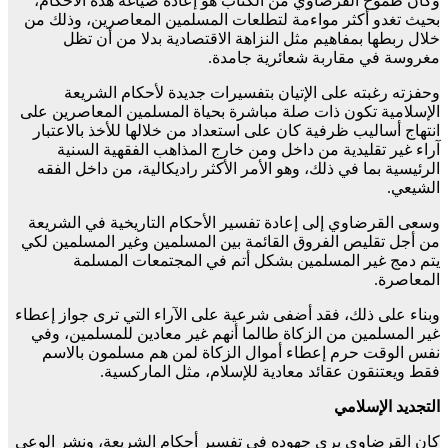
وكان طموح القرضاوي من الكتاب هو إعادة صياغة هذه الأحكام،
بحيث تغدو أكثر مواءمة لتطلعات المسلمين المعاصرين، وذلك من
خلال ربطها بمفاهيم مثل النزاهة الاقتصادية بدلا من أن تظل
مغروسة في مقاربة شعائرية جامدة.
وحفزته رغبته على الإتيان بتفسيرات جديدة لأحكام الشريعة
الإسلامية تكون ذات صلة مباشرة بحياة المسلمين المعاصرين على
انتهاج أساليب ظرفية كان على استعداد من خلالها للأخذ بالاعتبار
آراء غير تقليدية من داخل ومن خارج المذاهب الفقهية السنية
الرئيسية بما في ذلك، وهو الأمر الأكثر راديكالية، من داخل الفقه
الشيعي.
وسعى القرضاوي إلى إعادة تفسير الأحكام التاريخية في الشريعة
من أجل تقليص الفروق القائمة بين المسلمين وغير المسلمين لكي
يتم دمج غير المسلمين بشكل أتم في المجتمعات المسلمة
المعاصرة.
وبناء على ذلك، فقد أضفى شرعية على الآراء التي ترى جواز إعطاء
غير المسلمين من الزكاة طالما أنهم غير معادين للمسلمين، وفي
نفس الوقت حرم إعطاء أموال الزكاة لمن هم مسلمون بالاسم
فقط ويعتنقون عقائد معادية للإسلام، مثل الماركسية.
التجديد الإسلامي
كان القرضاوي يرى جهوده في تفسير أحكام الشريعة، ونشر الوعي