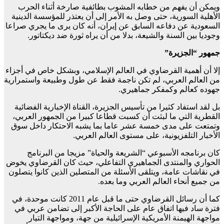
ويمكن أن يفهم من خطابه المشوب بطائفية صارخة أثناء الحرب
الأهلية السورية، حتى وصل به الأمر إلى أن يعتذر للمؤسسة الدينية
السعودية عن دفاعه السابق عن إيران، أنه كان يرى ما يجري صراعا
وجوديا بين السنة والشيعة، بدلا من أن يراه ثورة ضد ديكتاتور.
جمهور “الجزيرة”
إلا أن أهمية القرضاوي في العالم الإسلامي، وبشكل خاص في أجزاء
من العالم العربي، لم تكن ناجمة فقط عن طول وطبيعة واستمرارية
جهوده كعالم وكمفكر جماهيري.
بل لقد استفاد كثيرا من تأسيس الجزيرة، القناة الإخبارية الفضائية
القطرية التي ما لبثت أن كسبت قطاعا كبيرا من الجمهور العربي،
وتمتعت على مدى خمسة عشر عاما بما يشبه الاحتكار داخل سوق
الأخبار التلفزيونية، على مستوى العالم العربي.
كان برنامجه الأسبوعي “الشريعة والحياة” مزيجا من البرنامج
الحواري والمنتدى الجماهيري التفاعلي، حيث كان القرضاوي يخوض
في نقاشات عامة، ويتلقى الأسئلة من المتصلين الذين كانوا يتصلون
من جميع أنحاء العالم العربي وما بعده.
كما أن رسائل القرضاوي حتى ما قبل عام 2011 كانت موحدة، في
فترة ساد فيها اتفاق عام على الحاجة الأكبر إلى تضامن عربي في
مواجهة الهيمنة الأمريكية الإسرائيلية من جهة، ومواجهة التيار