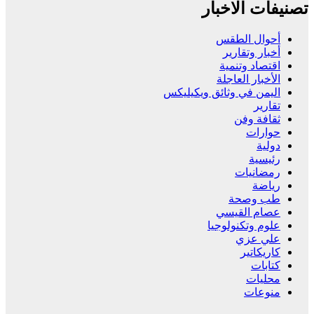
تصنيفات الاخبار
أحوال الطقس
أخبار وتقارير
اقتصاد وتنمية
الأخبار العاجلة
اليمن في وثائق ويكيليكس
تقارير
ثقافة وفن
حوارات
دولية
رئيسية
رمضانيات
رياضة
طب وصحة
عصام القيسي
علوم وتكنولوجيا
علي عزي
كاريكاتير
كتابات
محليات
منوعات