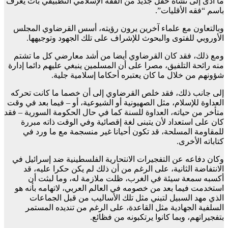
ما أدى إلى نشأة حقل جديد من الفقه الإسلامي التطبيقي بات يعرف
باسم “فقه الأقليات”.
وبالتعاون مع علماء آخرين يرون رؤيته، أسس القرضاوي المجلس
الأوروبي للفتوى والبحوث للإشراف على تلك الجهود وتوجيهها.
ومع ذلك، فقد كان القرضاوي أيضا من أشد معارضي كل ما تشتم
منه رائحة التلفيق، مصرا على أن المسلمين ينبغي عليهم دائما إدارة
شؤونهم من خلال ما كان يعتبره أحكاما إسلامية جلية.
إلى جانب ذلك، فقد خلص القرضاوي إلى أن خصما ما كانت تحركه
العداوة للإسلام، مثل الصهيونية أو الشيوعية، أو – فيما بعد في وقت
متأخر من حياته، العداوة للسنة كما في حال الحكومة السورية – فقد
كان على استعداد لأن يتبنى لغة إقصائية وفي الوقت ذاته مبررة
للمقاومة المسلحة، قد تكون أحيانا غير منسجمة مع ما ورد في
كتاباته الأخرى.
وكان دفاعه عن التفجيرات الانتحارية الفلسطينية ضد إسرائيل في
الانتفاضة الثانية، على الرغم من أن ذلك لم يكن حكرا عليه، قد
أكسبه سمعة سيئة في الغرب، ظلت ملازمة له، وما لبثت أن
استخدمت فيما بعد من خصومه في العالم العربي، لاتهامه بأنه هو
الذي مهد السبيل لتبني مثل تلك الأساليب من قبل الجماعات
السلفية الجهادية مثل القاعدة، على الرغم من تنديده المستمر
بتفجيراتهم، وبما كانوا يرتكبونه من فظائع.