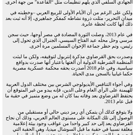
الجهادي السلفي الذي يلهم تنظيمات مثل “القاعدة” من جهة أخرى.
ولكن على الرغم من أن الأيام الأولى للربيع العربي –وخطبته في
ميدان التحرير- مثلت ذروة نشاطه كمفكر جماهيري، إلا أنه ثبت بعد
ذلك أنها كانت لحظة عابرة.
في عام 2013، وصلت الثورة المضادة في مصر أوجها، حيث سجن
مرسي وحل محله عبد الفتاح السيسي، الجنرال الذي تحول إلى
رئيس، وتم حظر جماعة الإخوان المسلمين مرة أخرى.
وصدرت بحق القرضاوي مذكرة إنتربول لتوقيفه، ولكن ما لبثت
المنظمة الشرطية الدولية أن ألغتها باعتبار أنها صدرت بدوافع
سياسية. وفي عام 2018 أصدرت بحقه محكمة عسكرية مصرية
حكما غيابيا بالسجن مدى الحياة.
وفي أجواء التنافس الأيديولوجي الشرس بين مختلف الدول العربية
للهيمنة على الرأي العام وعلى الدين، فإنه يبدو من غير المتوقع أن
يحتفظ القرضاوي بعد وفاته بما كان له من وضع متميز في حقبة ما
قبل عام 2013.
ولا يتوقع كذلك أن يتمكن أي رمز ديني حالي أو مستقبلي من
الوصول إلى تلك المكانة على مستوى العالم العربي، وذلك أن نجاح
القرضاوي يعد إلى حد كبير واحدا من عواقب وجود بيئة إعلامية
مغلقة نسبيا في حقبة ما قبل السوشال ميديا، وهي الحقبة التي
أتيحت فيها الجزيرة كمنصة إعلامية مفتوحة نسبيا أمام المسلمين