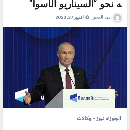
ه نحو “السيناريو الأسوأ”
من
المحرر
أكتوبر 27, 2022
الجوزاء نيوز – وكالات