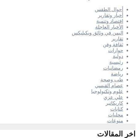
أحوال الطقس
أخبار وتقارير
اقتصاد وتنمية
الأخبار العاجلة
اليمن في وثائق ويكيليكس
تقارير
ثقافة وفن
حوارات
دولية
رئيسية
رمضانيات
رياضة
طب وصحة
عصام القيسي
علوم وتكنولوجيا
علي عزي
كاريكاتير
كتابات
محليات
منوعات
اخر المقالات