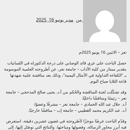
من
مدير
يونيو 16, 2025
تعز – الاثنين 16 يونيو 2025م
حصل الباحث علي عزي قائد الوصابي على درجة الدكتوراه في اللسانيات
بتقدير ممتاز من كلية الآداب – جامعة تعز، عن أطروحته العلمية الموسومة
بـ “الكفاءة التداولية في الأمثال اليمنية”، وذلك بعد مناقشة علنية شهدتها
قاعة الثلايا صباح اليوم.
وقد تشكّلت لجنة المناقشة والحُكم من أ.د. يحيى صالح المذحجي – جامعة
تعز – رئيسًا ومناقشًا داخليًا.
أ.د. جلال عبد الله الحمادي – جامعة تعز – مشرفًا وعضوًا.
أ.د. عبد الكريم محمد القطيبي – جامعة إب – مناقشًا خارجيًا.
وقدّم الباحث عرضًا موجزًا لأطروحته في غضون عشرين دقيقة، استعرض
فيه أبرز محاور الرسالة، وفصولها ومباحثها، والنتائج التي توصّل إليها، إلى