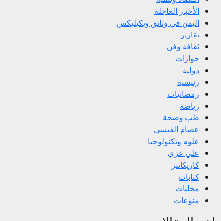
الأخبار العاجلة
اليمن في وثائق ويكيليكس
تقارير
ثقافة وفن
حوارات
دولية
رئيسية
رمضانيات
رياضة
طب وصحة
عصام القيسي
علوم وتكنولوجيا
علي عزي
كاريكاتير
كتابات
محليات
منوعات