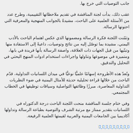
جانب التوصيات التي خرج بها.
عقب ذلك، بدأت لجنة المناقشة في تقديم ملاحظاتها التقييمية، وطرح عدد
من الأسئلة العلمية على الباحث، مشيدةً بالجوانب المنهجية والمعرفية التي
احتوتها الرسالة.
وثمّنت اللجنة فكرة الرسالة ومضمونها الذي عكس اهتمام الباحث بالأدب
اليمني، مشيدة بما توصّل إليه من نتائج وتوصيات، داعيةً إلى الاستفادة منها
وتبنّيها من قبل الجهات ذات العلاقة، واصفة الرسالة بأنها فريدة في بابها،
ومتميزة في موضوعها وتناولها واجراءات استخدام ادوات المنهج البحثي في
التحليل والتدقيق.
وتُعدّ هذه الأطروحة إسهامًا علميًّا نوعيًّا في ميدان اللسانيات التداولية، قدّم
الباحث من خلالها قراءة تحليلية حديثة للأمثال اليمنية في ضوء النظريات
التداولية المعاصرة، مبرزًا وظائفها التواصلية وسياقات توظيفها في الخطاب
المجتمعي.
وفي ختام جلسة المناقشة منحت اللجنة الباحث درجة الدكتوراه في
اللسانيات بتقدير ممتاز مع مرتبة الشرف والتوصية بطباعة الرسالة وتداولها
أكاديميا بين الجامعات اليمنية والعربية لقيمتها العلمية الرفيعة.