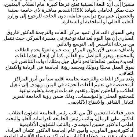
مشيرًا إلى أن: اللغة الصينية تفتح فرصًا كبيرة أمام الطلاب اليمنيين،
حيث يمكن لحاملي شهادة HSK التقديم مباشرة لأي جامعة صينية
والحصول على منح دراسية شاملة، دون الحاجة للرجوع إلى وزارة
التعليم العالي أو الملحقية أو السفارة.
وفي السياق ذاته، قال عميد مركز اللغات والترجمة الدكتور فاروق
الصباري إن هذا اليوم يُعد نقلة نوعية في مسيرة المركز، حيث ننتقل
من مرحلة التأسيس إلى التوسع والتأثير.
وأضاف: نسعى لأن يكون المركز بيت خبرة لغويًا يخدم الطالب
والمجتمع، ويعزز التواصل مع العالم. كما أن إدخال هذه اللغات
الجديدة يعكس تطلعاتنا نحو تأهيل جيل يمتلك أدوات التنافس في
سوق العمل محليًا ودوليًا، ويجسد رؤية الجامعة في الريادة والانفتاح
الثقافي.
ويُعد مركز اللغات والترجمة بجامعة إقليم سبأ من أبرز المراكز
المتخصصة في تعليم اللغات الحديثة في اليمن، ويهدف إلى تأهيل
الطلاب والباحثين لغويًا، وتقديم خدمات ترجمة وتعليم نوعية
للمجتمع المحلي والمؤسسات، وذلك ضمن رؤية الجامعة لتعزيز
التبادل الثقافي والانفتاح الأكاديمي.
حضر فعالية التدشين كلٌ من نائب رئيس الجامعة لشؤون الطلاب
الدكتور علي الرمال، ونائب رئيس الجامعة للدراسات العليا والبحث
العلمي الدكتور حسين الموساي، والنائب للشؤون الأكاديمية
الدكتورة بدور الماوري، وأمين عام الجامعة الدكتور عثمان العرادة،
إلى جانب عدد من عمداء الكليات والمراكز ورؤساء الأقسام العلمية.