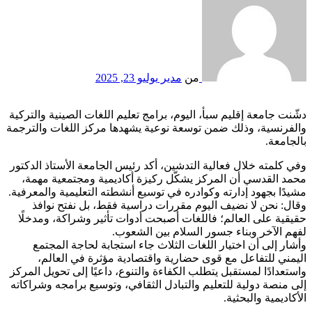
من
مدير
يوليو 23, 2025
دشّنت جامعة إقليم سبأ، اليوم، برامج تعليم اللغات الصينية والتركية
والفرنسية، وذلك ضمن توسعة نوعية يشهدها مركز اللغات والترجمة
بالجامعة.
وفي كلمته خلال فعالية التدشين، أكد رئيس الجامعة الأستاذ الدكتور
محمد القدسي أن المركز يشكّل ركيزة أكاديمية ومجتمعية مهمة،
مشيدًا بجهود إدارته وكوادره في توسيع أنشطته التعليمية والمعرفية.
وقال: نحن لا نضيف اليوم مقررات دراسية فقط، بل نفتح نوافذ
حقيقية على العالم؛ فاللغات أصبحت أدوات تأثير وشراكة، ومدخلًا
لفهم الآخر وبناء جسور السلام بين الشعوب.
وأشار إلى أن اختيار اللغات الثلاث جاء استجابة لحاجة المجتمع
اليمني للتفاعل مع قوى حضارية واقتصادية مؤثرة في العالم،
واستعدادًا لمستقبل يتطلب الكفاءة والتنوع، داعيًا إلى تحويل المركز
إلى منصة دولية للتعليم والتبادل الثقافي، وتوسيع برامجه وشراكاته
الأكاديمية والبحثية.