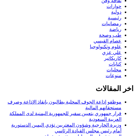
ثقافة وفن
حوارات
دولية
رئيسية
رمضانيات
رياضة
طب وصحة
عصام القيسي
علوم وتكنولوجيا
علي عزي
كاريكاتير
كتابات
محليات
منوعات
اخر المقالات
موظفو إذاعة الجوف المحلية يطالبون بإنقاذ الإذاعة وصرف
مستحقاتهم المالية
قرار جمهوري بتعيين سفير للجمهورية اليمنية لدى المملكة
العربية السعودية
وزيرة الخارجية وشؤون المغتربين تؤدي اليمين الدستورية
أمام رئيس مجلس القيادة الرئاسي