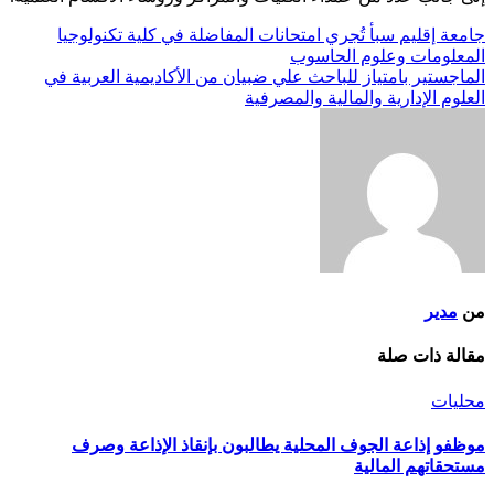
تصفّح
جامعة إقليم سبأ تُجري امتحانات المفاضلة في كلية تكنولوجيا
المعلومات وعلوم الحاسوب
المقالات
الماجستير بامتياز للباحث علي ضبيان من الأكاديمية العربية في
العلوم الإدارية والمالية والمصرفية
من
مدير
مقالة ذات صلة
محليات
موظفو إذاعة الجوف المحلية يطالبون بإنقاذ الإذاعة وصرف
مستحقاتهم المالية