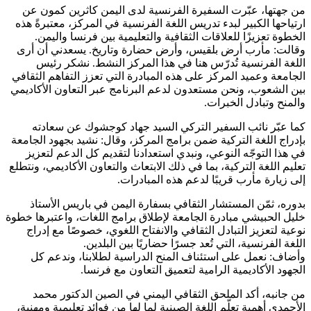
من جهتها، عبّرت السفيرة الفرنسية لدى اليمن كاثرين كمون عن
ارتياحها الكبير لبدء تدريس اللغة الفرنسية في المركز، معتبرةً هذه
الخطوة تعزيزًا للعلاقات الثقافية والتعليمية بين فرنسا واليمن.
وقالت: مأرب أرض بلقيس، وأرض حضارة وتاريخ. يسعدني أن أرى
اللغة الفرنسية تُدرّس هنا في هذا المركز النشط. نشكر رئيس
الجامعة وعميد المركز على هذه المبادرة التي تعزز التفاهم الثقافي
بين الشعوب، ونحن مستعدون لدعم البرنامج عبر التعاون الأكاديمي
والمنح وتبادل الخبرات.
كما عبّر نائب السفير التركي السيد جهاد كوجشوك عن سعادته
بإدراج اللغة التركية ضمن برامج المركز، وقال: نشيد بجهود الجامعة
في هذا التوجّه النوعي، ونبدي استعدادنا لتقديم كل الدعم لتعزيز
تعليم اللغة التركية، بما في ذلك الابتعاث والتعاون الأكاديمي، ونتطلع
إلى زيارة مأرب قريبًا لدعم هذه المبادرات.
بدوره، ثمّن المستشار الثقافي بسفارة اليمن في باريس الأستاذ
خليل الحبيشي مبادرة الجامعة لإطلاق برامج اللغات، واعتبرها خطوة
نوعية لتعزيز التبادل الثقافي والانفتاح اللغوي، خصوصًا مع إدراج
اللغة الفرنسية، التي تُعد جسرًا حضاريًا بين البلدين.
وأضاف: نعمل على استئناف المنح الدراسية لطلابنا، وندعم كل
الجهود الأكاديمية الرامية لتعميق التعاون مع فرنسا.
من جانبه، أكد الملحق الثقافي اليمني في الصين الدكتور محمد
الأحمدي أهمية تعلّم اللغة الصينية لما لها من فوائد تعليمية ومهنية،