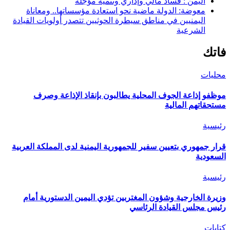
اليمن : فساد مالي وإداري وتنمية مؤجلة
معوضة: الدولة ماضية نحو استعادة مؤسساتها.. ومعاناة
اليمنيين في مناطق سيطرة الحوثيين تتصدر أولويات القيادة
الشرعية
فاتك
محليات
موظفو إذاعة الجوف المحلية يطالبون بإنقاذ الإذاعة وصرف
مستحقاتهم المالية
رئيسية
قرار جمهوري بتعيين سفير للجمهورية اليمنية لدى المملكة العربية
السعودية
رئيسية
وزيرة الخارجية وشؤون المغتربين تؤدي اليمين الدستورية أمام
رئيس مجلس القيادة الرئاسي
كتابات