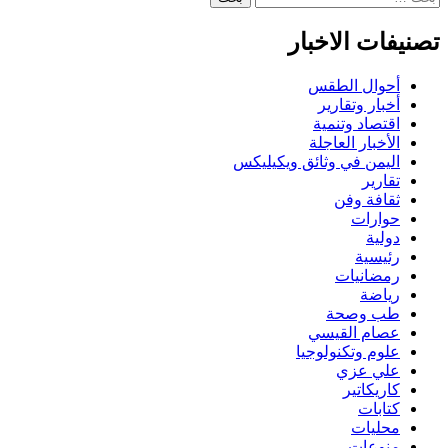
عن:
تصنيفات الاخبار
أحوال الطقس
أخبار وتقارير
اقتصاد وتنمية
الأخبار العاجلة
اليمن في وثائق ويكيليكس
تقارير
ثقافة وفن
حوارات
دولية
رئيسية
رمضانيات
رياضة
طب وصحة
عصام القيسي
علوم وتكنولوجيا
علي عزي
كاريكاتير
كتابات
محليات
منوعات