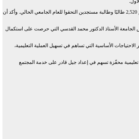
أول.
وخلال الزيارة، أوضح الدكتور الرمال أن الجامعة استقبلت هذا العام ما يقارب 19,319 طالبًا وطالبة في مختلف التخصصات بسبع كليات، بينهم 2,520 طالبًا وطالبة مستجدين التحقوا للعام الجامعي الحالي. وأكد أن
يس الجامعة الأستاذ الدكتور محمد القدسي التي حرصت على استكمال
الاحتياجات الأساسية التي تساهم في تسهيل العملية التعليمية،
 تعليمية محفّزة تسهم في إعداد جيل قادر على خدمة المجتمع