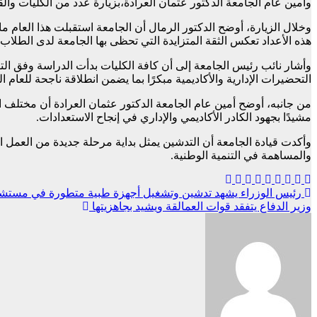
وأمين عام الجامعة الدكتور عثمان العرادة،بزيارة عدد من الكليات والق
هذه الأعداد تعكس الثقة المتزايدة التي تحظى بها الجامعة لدى الطلاب وأ
وأشار نائب رئيس الجامعة إلى أن كافة الكليات بدأت الدراسة وفق ا
التحضيرات الإدارية والأكاديمية مبكرًا بما يضمن انطلاقة ناجحة للعام ال
من جانبه، أوضح أمين عام الجامعة الدكتور عثمان العرادة أن مختلف ال
مشيدًا بجهود الكادر الأكاديمي والإداري في إنجاح الاستعدادات.
وأكدت قيادة الجامعة أن التدشين يمثل بداية مرحلة جديدة من العمل 
والمساهمة في التنمية الوطنية.
تصفّح
رئيس الوزراء يشهد تدشين وتشغيل أجهزة طبية متطورة في مستشف
وزير الدفاع يتفقد قوات العمالقة ويشيد بجاهزيتها
المقالات