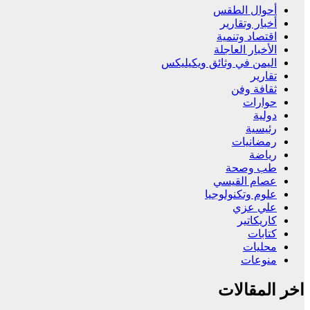
أحوال الطقس
أخبار وتقارير
اقتصاد وتنمية
الأخبار العاجلة
اليمن في وثائق ويكيليكس
تقارير
ثقافة وفن
حوارات
دولية
رئيسية
رمضانيات
رياضة
طب وصحة
عصام القيسي
علوم وتكنولوجيا
علي عزي
كاريكاتير
كتابات
محليات
منوعات
اخر المقالات