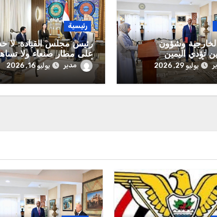
رئيسية
الخارجية وشؤون
رئيس مجلس القيادة: لا ح
ين تؤدي اليمين
على مطار صنعاء ولا تساه
رية أمام رئيس مجلس
أي تواطؤ جديد لانتهاك السي
ر
مدير
يوليو 29, 2026
يوليو 16, 2026
 الرئاسي
الوطنية