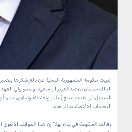
اعربت حكومة الجمهورية اليمنية عن بالغ شكرها وتقديرها للمملكة العربية السعودية الشقيقة، بقيادة خادم الحرمين الشريفين
الملك سلمان بن عبدالعزيز آل سعود، وسمو ولي العهد 
المتمثل في تقديم مبلغ (مليار وثلاثمائة وثمانون مليو
التحديات الاقتصادية الراهنة.
وقالت الحكومة في بيان لها:” إن هذا الموقف الأخوي الن