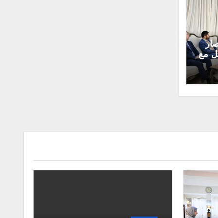
صار
ل مع
ادة