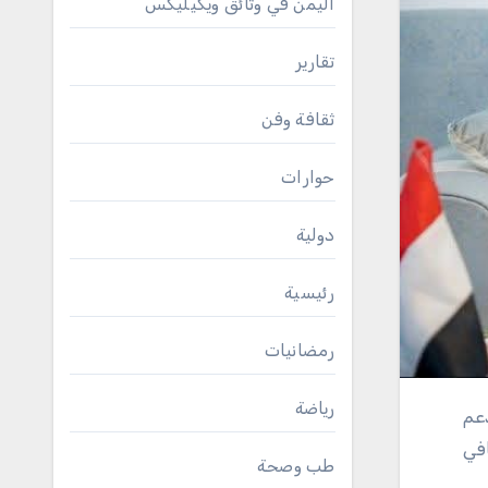
اليمن في وثائق ويكيليكس
تقارير
ثقافة وفن
حوارات
دولية
رئيسية
رمضانيات
رياضة
افي
طب وصحة