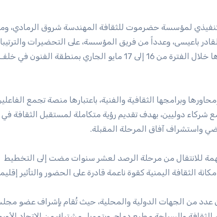
التنفيذي لمؤسسة حضرموت للثقافة المهندسة شروق الرمادي، وم
ر باعيسى، وعدداً من فريق المؤسسة، على التحضيرات والترتيبا
الخاصة بإقامة (القمة الثقافية اليمنية)، المزمع انعقادها خلال الفترة من 16 إلى 17 مايو الجاري بمنطقة 
رها وبرامجها الثقافية والفنية، باعتبارها منصة تجمع الفاعلي
ع شركاء دوليين، بهدف تقديم رؤية متكاملة لمستقبل الثقافة في ا
ضي واستشراف آفاق المرحلة المقبلة.
مهمة للانتقال من مرحلة الرصد لعشر سنوات مضت إلى التخطيط
نة الثقافة اليمنية كقوة ناعمة قادرة على الحضور والتأثير إقليمياً 
عدد من الجهات الدولية والمحلية، حيث تُقام بإشراف عضو مجل
لثقافة والسياحة مطيع دماج، وبتمويل مشترك من الاتحاد الأورو