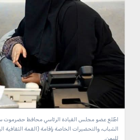
اطّلع عضو مجلس القيادة الرئاسي محافظ حضرموت سالم أحمد الخنبشي، اليوم، بمدينة المكلا، على سير عمل صندوق دعم
الشباب، والتحضيرات الخاصة بإقامة (القمة الثقافية اليم
لليمن.