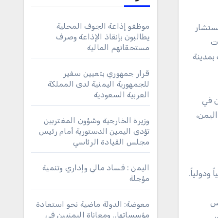
موظفو إذاعة الجوف المحلية
ستشار
يطالبون بإنقاذ الإذاعة وصرف
ت
مستحقاتهم المالية
الفنون في خلف بمدينة
قرار جمهوري بتعيين سفير
للجمهورية اليمنية لدى المملكة
العربية السعودية
ن في
ليمن،
وزيرة الخارجية وشؤون المغتربين
تؤدي اليمين الدستورية أمام رئيس
مجلس القيادة الرئاسي
اليمن : فساد مالي وإداري وتنمية
ودولياً.
مؤجلة
س
معوضة: الدولة ماضية نحو استعادة
مؤسساتها.. ومعاناة اليمنيين في
بي