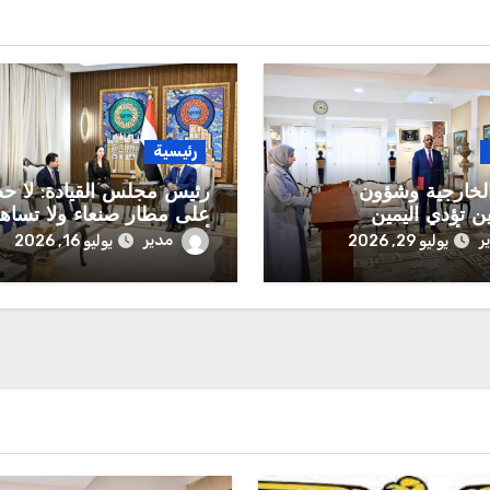
رئيسية
الخارجية وشؤون
رئيس مجلس القيادة: لا ح
ين تؤدي اليمين
على مطار صنعاء ولا تساه
رية أمام رئيس مجلس
أي تواطؤ جديد لانتهاك السي
ر
مدير
يوليو 29, 2026
يوليو 16, 2026
 الرئاسي
الوطنية