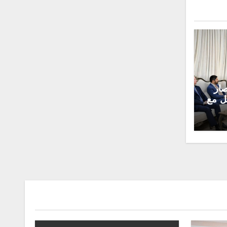
صار
ل مع
ادة