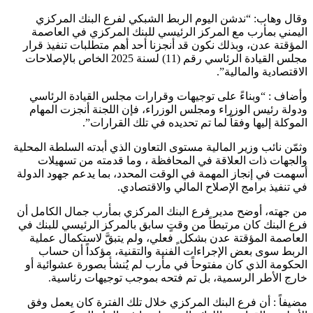
وقال وهاب: “ندشن اليوم الربط الشبكي لفرع البنك المركزي
اليمني بمأرب مع المركز الرئيسي للبنك المركزي في العاصمة
المؤقتة عدن، وبذلك نكون قد أنجزنا أحد أهم متطلبات تنفيذ قرار
مجلس القيادة الرئاسي رقم (11) لسنة 2025 الخاص بالإصلاحات
الاقتصادية والمالية”.
وأضاف : “وبناءً على توجيهات وقرارات مجلس القيادة الرئاسي
ودولة رئيس الوزراء ومجلس الوزراء، فإن اللجنة أنجزت المهام
الموكلة إليها وفقاً لما تم تحديده في تلك القرارات”.
وثمّن نائب وزير المالية مستوى التعاون الذي أبدته السلطة المحلية
والجهات ذات العلاقة في المحافظة ، وما قدمته من تسهيلات
أسهمت في إنجاز المهمة في الوقت المحدد، بما يدعم جهود الدولة
في تنفيذ برامج الإصلاح المالي والاقتصادي.
من جهته، أوضح مدير فرع البنك المركزي بمأرب جمال الكامل أن
فرع البنك كان مرتبطاً من وقتٍ سابق بالمركز الرئيسي للبنك في
العاصمة المؤقتة عدن بشكل ٍ فعلي، ولم يتبقَّ لاستكمال عملية
الربط سوى بعض الإجراءات الفنية والتقنية، مؤكداً أن حساب
الحكومة الذي كان مفتوحاً في مأرب لم يُنشأ بصورة عشوائية أو
خارج الأطر الرسمية، بل تم فتحه بموجب توجيهات رئاسية.
مضيفاً : أن فرع البنك المركزي خلال تلك الفترة كان يعمل وفق