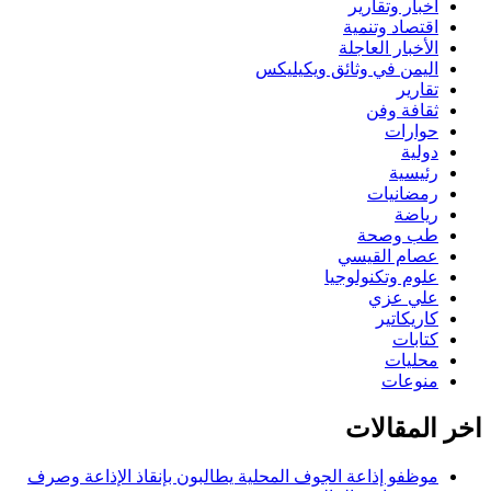
أخبار وتقارير
اقتصاد وتنمية
الأخبار العاجلة
اليمن في وثائق ويكيليكس
تقارير
ثقافة وفن
حوارات
دولية
رئيسية
رمضانيات
رياضة
طب وصحة
عصام القيسي
علوم وتكنولوجيا
علي عزي
كاريكاتير
كتابات
محليات
منوعات
اخر المقالات
موظفو إذاعة الجوف المحلية يطالبون بإنقاذ الإذاعة وصرف