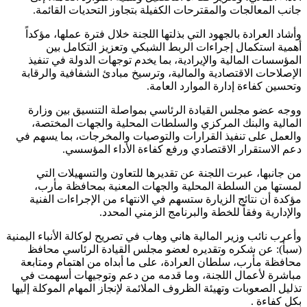
جانب المعالجات والمقترحات الكفيلة بتجاوز التحديات القائمة.
وأشاد العرادة بالجهود التي بذلتها اللجنة خلال فترة عملها، مؤكداً
أهمية استكمال إجراءات الربط الشبكي وتعزيز التكامل بين
المؤسسات المالية والإيرادية، بما يخدم توجهات الدولة في تنفيذ
الإصلاحات الاقتصادية والمالية، وترسيخ مبادئ الشفافية والرقابة
وتحسين كفاءة إدارة الموارد العامة.
ووجه عضو مجلس القيادة الرئاسي بمواصلة التنسيق بين وزارة
المالية والبنك المركزي والسلطات المحلية والجهات المختصة،
والعمل على تنفيذ القرارات والتوصيات والمخرجات، بما يسهم في
دعم الاستقرار الاقتصادي ورفع كفاءة الأداء المؤسسي.
من جانبها، عبرت اللجنة عن تقديرها للتعاون والتسهيلات التي
لمستها من السلطة المحلية والجهات المعنية بمحافظة مأرب،
مؤكدة أن نتائج الزيارة ستسهم في الانتهاء من الإجراءات الفنية
والإدارية وفقاً للخطة والبرنامج الزمني المحدد.
وأعرب نائب وزير المالية هاني وهاب في تصريح لوكالة الأنباء اليمنية
(سبأ): عن شكره وتقديره لعضو مجلس القيادة الرئاسي محافظ
محافظة مأرب، سلطان العرادة، على ما أبداه من اهتمام ومتابعة
مباشرة لأعمال اللجنة، وما قدمه من دعم وتوجيهات أسهمت في
تذليل الصعوبات وتهيئة الظروف الملائمة لإنجاز المهام الموكلة إليها
بكل كفاءة .