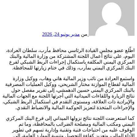
من
مدير
يونيو 24, 2026
اطّلع عضو مجلس القيادة الرئاسي محافظ مأرب، سلطان العرادة،
اليوم، على نتائج أعمال اللجنة المشتركة من وزارة المالية والبنك
المركزي اليمني المكلفة باستكمال إجراءات الربط الشبكي لفرع
البنك المركزي اليمني بمأرب، وذلك في ختام زيارتها للمحافظة.
واستمع العرادة من نائب وزير المالية هاني وهاب، ووكيل وزارة
المالية لقطاع الموازنة مختار الشريحي، ووكيل العمليات المصرفية
بالبنك المركزي اليمني حسين الدهمشي، إلى تقرير مفصل حول
نتائج الزيارة واللقاءات الميدانية التي أجرتها اللجنة مع الجهات المالية
والإيرادية ذات العلاقة، ومستوى التقدم في استكمال الربط الشبكي،
والإجراءات المتخذة لتعزيز الحوكمة المالية والانضباط النقدي.
كما استعرضت اللجنة نتائج نزولها الميداني إلى فرع البنك المركزي
اليمني ومكتب المالية ومصلحة الضرائب بالمحافظة، وما تم
الوقوف عليه من احتياجات فنية وتقنية وإدارية تسهم في تطوير
الأداء المالي، وتعزيز كفاءة التحصيل وتنمية الموارد العامة، إلى