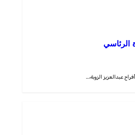
 الرئاسي
راح عبدالعزيز الزوبة،…