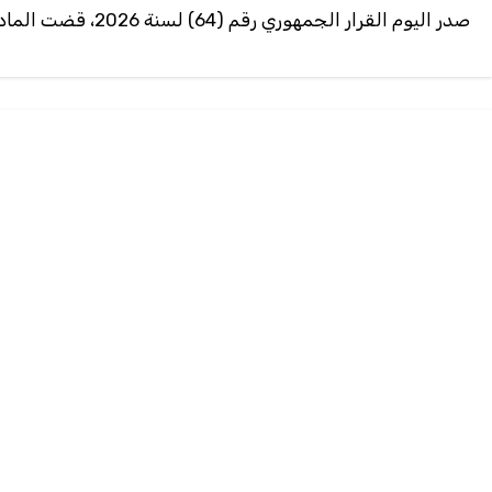
صدر اليوم القرار الجمهوري رقم (64) لسنة 2026، قضت المادة الأولى منه بتعيين الأخ سالم صالح بن بريك سفيراً فوق…