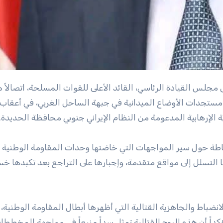
مستجدات الأوضاع الميدانية في جبهة الساحل الغربي، في أعقا
الإرهابية المدعومة من النظام الإيراني جنوبي محافظة الحديدة.
طة حول سير المواجهات التي خاضتها وحدات المقاومة الوطنية
 التسلل إلى مواقع متقدمة، وإجبارها على التراجع بعد تكبدها خس
نضباط والجاهزية القتالية التي أظهرها أبطال المقاومة الوطنية، 
اً أن هذه الروح القتالية تمثل سداً منيعاً في مواجهة المخططا