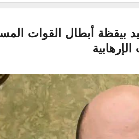
د بيقظة أبطال القوات المس
لإرهابية