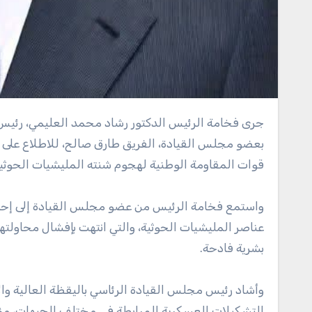
جرى فخامة الرئيس الدكتور رشاد محمد العليمي، رئيس مجلس القيادة الرئاسي، القائد الأعلى للقوات المسلحة، اتصالاً هاتفياً
بعضو مجلس القيادة، الفريق طارق صالح، للاطلاع على 
قوات المقاومة الوطنية لهجوم شنته المليشيات الحوثية 
واستمع فخامة الرئيس من عضو مجلس القيادة إلى إحا
عناصر المليشيات الحوثية، والتي انتهت بإفشال محاولتها
بشرية فادحة.
وأشاد رئيس مجلس القيادة الرئاسي باليقظة العالية والا
التشكيلات العسكرية المرابطة في مختلف الجبهات، مؤكد