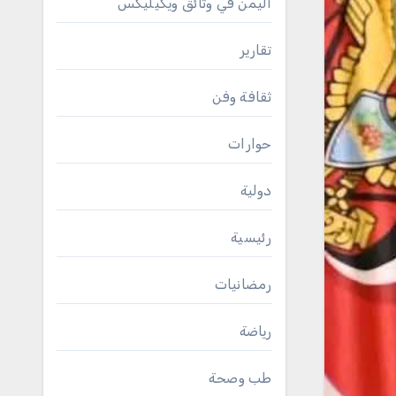
اليمن في وثائق ويكيليكس
تقارير
ثقافة وفن
حوارات
دولية
رئيسية
رمضانيات
رياضة
طب وصحة