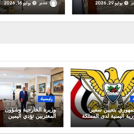
رية أمام رئيس مجلس
أي تواطؤ جديد لانتهاك السي
ر
مدير
يوليو 29, 2026
يوليو 16, 2026
 الرئاسي
الوطنية
رئيسية
مهوري بتعيين سفير
وزيرة الخارجية وشؤون
ية اليمنية لدى المملكة
المغتربين تؤدي اليمين
 السعودية
الدستورية أمام رئيس م
القيادة الرئاسي