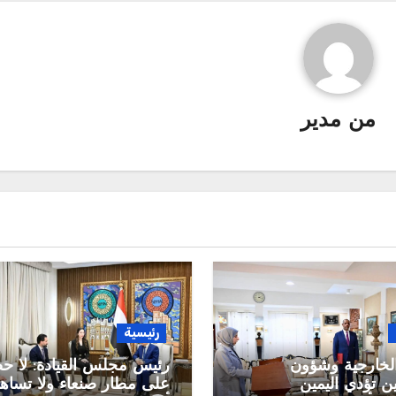
من
مدير
رئيسية
الخارجية وشؤون
رئيس مجلس القيادة: لا ح
ين تؤدي اليمين
على مطار صنعاء ولا تساه