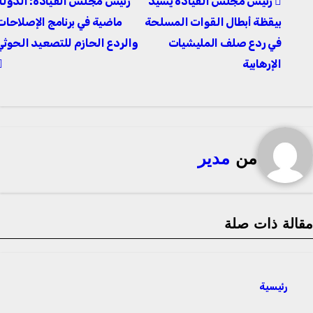
رئيس مجلس القيادة يشيد
رئيس مجلس القيادة: الدولة
المقالات
بيقظة أبطال القوات المسلحة
ماضية في برنامج الإصلاحات
في ردع صلف المليشيات
والردع الحازم للتصعيد الحوثي
الإرهابية
من
مدير
قالة ذات صلة
رئيسية