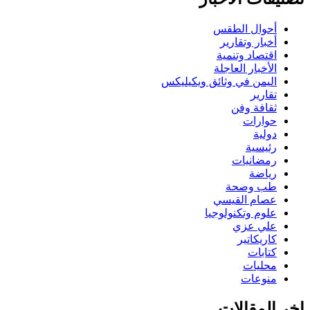
أحوال الطقس
أخبار وتقارير
اقتصاد وتنمية
الأخبار العاجلة
اليمن في وثائق ويكيليكس
تقارير
ثقافة وفن
حوارات
دولية
رئيسية
رمضانيات
رياضة
طب وصحة
عصام القيسي
علوم وتكنولوجيا
علي عزي
كاريكاتير
كتابات
محليات
منوعات
اخر المقالات