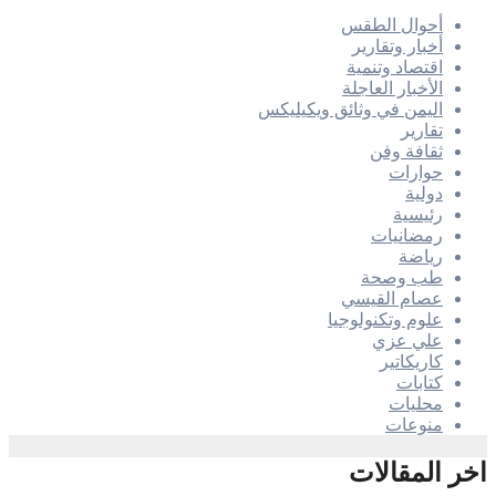
أحوال الطقس
أخبار وتقارير
اقتصاد وتنمية
الأخبار العاجلة
اليمن في وثائق ويكيليكس
تقارير
ثقافة وفن
حوارات
دولية
رئيسية
رمضانيات
رياضة
طب وصحة
عصام القيسي
علوم وتكنولوجيا
علي عزي
كاريكاتير
كتابات
محليات
منوعات
اخر المقالات