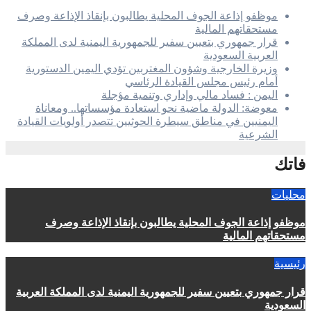
موظفو إذاعة الجوف المحلية يطالبون بإنقاذ الإذاعة وصرف
مستحقاتهم المالية
قرار جمهوري بتعيين سفير للجمهورية اليمنية لدى المملكة
العربية السعودية
وزيرة الخارجية وشؤون المغتربين تؤدي اليمين الدستورية
أمام رئيس مجلس القيادة الرئاسي
اليمن : فساد مالي وإداري وتنمية مؤجلة
معوضة: الدولة ماضية نحو استعادة مؤسساتها.. ومعاناة
اليمنيين في مناطق سيطرة الحوثيين تتصدر أولويات القيادة
الشرعية
فاتك
محليات
موظفو إذاعة الجوف المحلية يطالبون بإنقاذ الإذاعة وصرف
مستحقاتهم المالية
رئيسية
قرار جمهوري بتعيين سفير للجمهورية اليمنية لدى المملكة العربية
السعودية