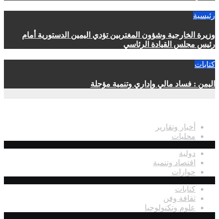
رئيسية
وزيرة الخارجية وشؤون المغتربين تؤدي اليمين الدستورية أمام
رئيس مجلس القيادة الرئاسي
كتابات
اليمن : فساد مالي وإداري وتنمية مؤجلة
اقسام الموقع
أخبار وتقارير
محليات
دولية
اقتصاد وتنمية
حوارات
كتابات
ثقافة وفن
علوم وتكنولوجيا