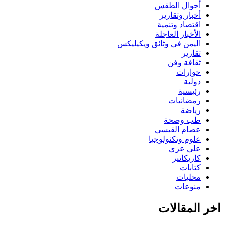
أحوال الطقس
أخبار وتقارير
اقتصاد وتنمية
الأخبار العاجلة
اليمن في وثائق ويكيليكس
تقارير
ثقافة وفن
حوارات
دولية
رئيسية
رمضانيات
رياضة
طب وصحة
عصام القيسي
علوم وتكنولوجيا
علي عزي
كاريكاتير
كتابات
محليات
منوعات
اخر المقالات