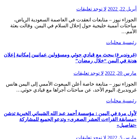
أبريل 22, 2022
لا توجد تعليقات
الجوزاء نيوز – متابعات انعقدت في العاصمة السعودية الرياض،
مباحثات أممية خليجية حول إحلال السلام في اليمن. وقالت بعثة
الأمم…
رئيسية
محليات
(غروندبرغ) يبحث مع قيادي حوثي ومسؤولين عمانيين إمكانية إعلان
هدنة في اليمن “خلال رمضان”
مارس 20, 2022
لا توجد تعليقات
الجوزاء نيوز – متابعة خاصة أعلن المبعوث الأممي إلى اليمن هانس
غروندبرغ، اليوم الأحد، عن مباحثات أجراها مع قيادي حوثي…
رئيسية
محليات
لأول مرة في اليمن : مؤسسة أحمد عبد الله الشيباني الخيرية تدشن
«مسابقة القراءت العشر الصغرى» وتدعو الجميع للمشاركة
«تفاصيل»
مارس 5, 2022
لا توجد تعليقات