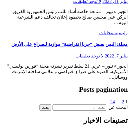
يناير 11, 2022
لا توجد تعليقات
الجوزاء نيوز – متابعة خاصة أشاد نائب رئيس الجمهورية الفريق
الركن علي محسن صالح بخطوة إعلان تحالف دعم الشرعية
اليوم…
رئيسية
محليات
مجلة: اليمن يعيش “حربا افتراضية” موازية للصراع على الأرض
يناير 7, 2022
لا توجد تعليقات
الجوزاء نيوز – عربي 21 سلط تقرير نشرته مجلة “فورين بوليسي”
الأمريكية، الضوء على صراع افتراضي وإعلامي ساحته الإنترنت
ووسائل…
Posts pagination
24
…
2
1
البحث عن:
تصنيفات الاخبار