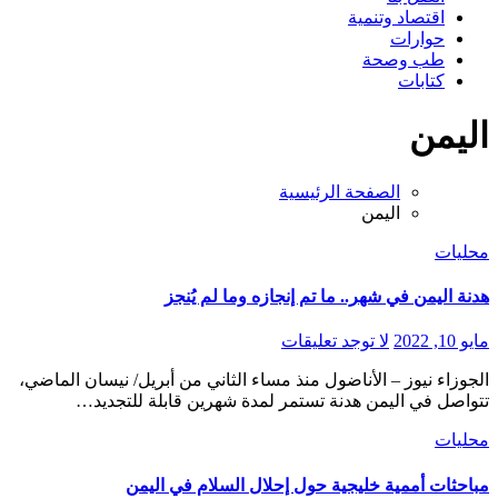
اقتصاد وتنمية
حوارات
طب وصحة
كتابات
اليمن
الصفحة الرئيسية
اليمن
محليات
هدنة اليمن في شهر.. ما تم إنجازه وما لم يُنجز
مايو 10, 2022
لا توجد تعليقات
الجوزاء نيوز – الأناضول منذ مساء الثاني من أبريل/ نيسان الماضي،
تتواصل في اليمن هدنة تستمر لمدة شهرين قابلة للتجديد…
محليات
مباحثات أممية خليجية حول إحلال السلام في اليمن