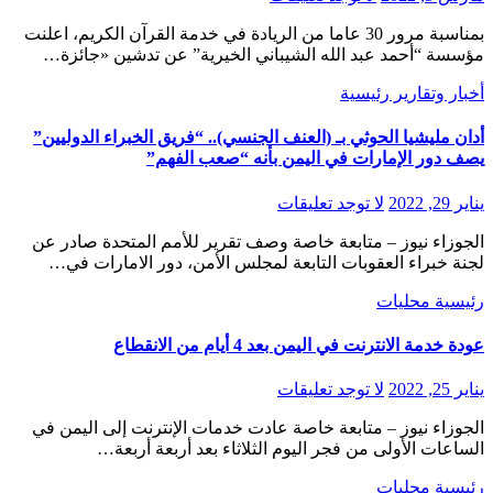
بمناسبة مرور 30 عاما من الريادة في خدمة القرآن الكريم، اعلنت
مؤسسة “أحمد عبد الله الشيباني الخيرية” عن تدشين «جائزة…
أخبار وتقارير
رئيسية
أدان مليشيا الحوثي بـ (العنف الجنسي).. “فريق الخبراء الدوليين”
يصف دور الإمارات في اليمن بأنه “صعب الفهم”
يناير 29, 2022
لا توجد تعليقات
الجوزاء نيوز – متابعة خاصة وصف تقرير للأمم المتحدة صادر عن
لجنة خبراء العقوبات التابعة لمجلس الأمن، دور الامارات في…
رئيسية
محليات
عودة خدمة الانترنت في اليمن بعد 4 أيام من الانقطاع
يناير 25, 2022
لا توجد تعليقات
الجوزاء نيوز – متابعة خاصة عادت خدمات الإنترنت إلى اليمن في
الساعات الأولى من فجر اليوم الثلاثاء بعد أربعة أربعة…
رئيسية
محليات