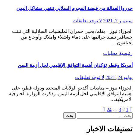
حرروا العدالة من قبضة المجرم السلالي تنتهي مشاكل اليمن
سبتمبر 7, 2021
لا توجد تعليقات
الجوزاء نيوز – بقلم/ يحيى حمران المليشيات السلالية التي نبتت
جسافير تنفيذ جرائمها على دماء واشلاء واملاك وأوجاع من
يختلفون…
رئيسية
محليات
أمريكا وقطر تؤكدان أهمية التوافق الإقليمي لحل أزمة اليمن
يوليو 24, 2021
لا توجد تعليقات
الجوزاء نيوز – متابعات أكدت الولايات المتحدة ودولة قطر، على
أهمية التوافق الإقليمي لحل أزمة اليمن. وذكرت الوزارة الخارجية
الأمريكية…
Posts
24
…
3
2
1
البحث
pagination
عن:
تصنيفات الاخبار