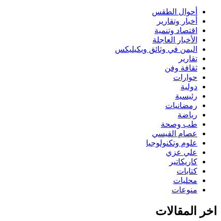
أحوال الطقس
أخبار وتقارير
اقتصاد وتنمية
الأخبار العاجلة
اليمن في وثائق ويكيليكس
تقارير
ثقافة وفن
حوارات
دولية
رئيسية
رمضانيات
رياضة
طب وصحة
عصام القيسي
علوم وتكنولوجيا
علي عزي
كاريكاتير
كتابات
محليات
منوعات
اخر المقالات