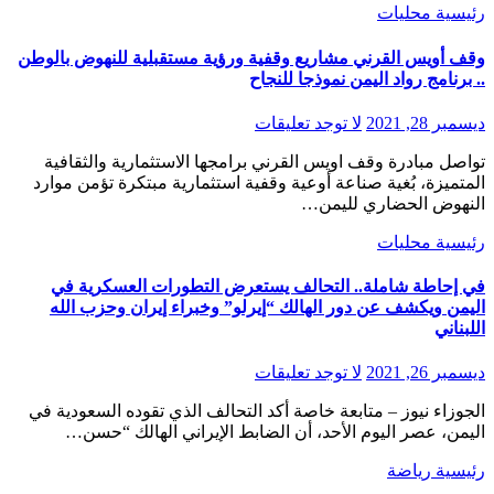
رئيسية
محليات
وقف أويس القرني مشاريع وقفية ورؤية مستقبلية للنهوض بالوطن
.. برنامج رواد اليمن نموذجا للنجاح
ديسمبر 28, 2021
لا توجد تعليقات
تواصل مبادرة وقف اويس القرني برامجها الاستثمارية والثقافية
المتميزة، بُغية صناعة أوعية وقفية استثمارية مبتكرة تؤمن موارد
النهوض الحضاري لليمن…
رئيسية
محليات
في إحاطة شاملة.. التحالف يستعرض التطورات العسكرية في
اليمن ويكشف عن دور الهالك “إيرلو” وخبراء إيران وحزب الله
اللبناني
ديسمبر 26, 2021
لا توجد تعليقات
الجوزاء نيوز – متابعة خاصة أكد التحالف الذي تقوده السعودية في
اليمن، عصر اليوم الأحد، أن الضابط الإيراني الهالك “حسن…
رئيسية
رياضة