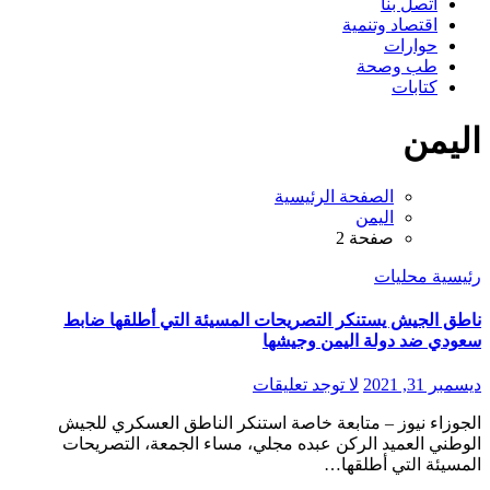
اتصل بنا
اقتصاد وتنمية
حوارات
طب وصحة
كتابات
اليمن
الصفحة الرئيسية
اليمن
صفحة 2
رئيسية
محليات
ناطق الجيش يستنكر التصريحات المسيئة التي أطلقها ضابط
سعودي ضد دولة اليمن وجيشها
ديسمبر 31, 2021
لا توجد تعليقات
الجوزاء نيوز – متابعة خاصة استنكر الناطق العسكري للجيش
الوطني العميد الركن عبده مجلي، مساء الجمعة، التصريحات
المسيئة التي أطلقها…