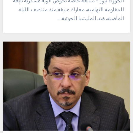
الجوزاء نيوز – متابعة خاصة تخوض ألوية عسكرية تابعة
للمقاومة التهامية، معارك عنيفة منذ منتصف الليلة
الماضية، ضد المليشيا الحوثية،…