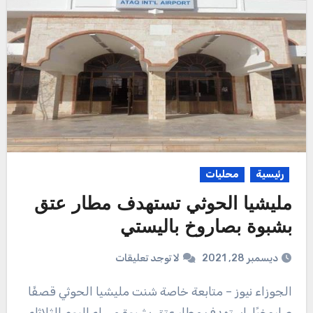
رئيسية
محليات
مليشيا الحوثي تستهدف مطار عتق
بشبوة بصاروخ باليستي
ديسمبر 28, 2021
لا توجد تعليقات
الجوزاء نيوز – متابعة خاصة شنت مليشيا الحوثي قصفًا
صاروخيًا، استهدف مطار عتق بشبوة مساء اليوم الثلاثاء،