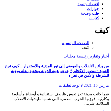
اقتصاد وتنمية
حوارات
طب وصحة
كتابات
كيف
الصفحة الرئيسية
كيف
أخبار وتقارير
رئيسية
محليات
من براثن الانفلات والفوضى إلى نور المدنية والاستقرار .. كيف نجح
العميد “منصور الاكحلي” بفرض هيبة الدولة وتحقيق نقلة نوعية
للشرطة والأمن في تعز ؟
مارس 15, 2021
لا توجد تعليقات
فيما كانت مدينة تعز تعيش ظروف استثنائية و أوضاع مأساوية
وكارثية افرزتها الحرب المدمرة التي شنتها مليشيات الانقلاب
السلالية على…