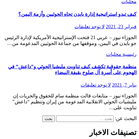
محليات
كيف تبدو استراتيجية إدارة بايدن تجاه الحوثيين وأزمة اليمن؟
فبراير 23, 2021
لا توجد تعليقات
الجوزاء نيوز – عربي 21 فتحت الإستراتيجية الأمريكية لإدارة الرئيس
جو بايدن في اليمن، وموقفها من جماعة الحوثيين المدعومة من…
رئيسية
محليات
منظمة حقوقية تكشف كيف تناوبت مليشيا الحوثي و”داعش” في
الهجوم على أسرة آل صلوح بقيفة البيضاء
يناير 7, 2021
لا توجد تعليقات
الجوزاء نيوز – متابعات قالت منظمة سام للحقوق والحريات إن
مليشيات الحوثي الانقلابية المدعومة من إيران وتنظيم “داعش”
تناوبت على…
البحث عن:
تصنيفات الاخبار