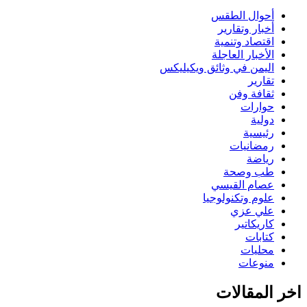
أحوال الطقس
أخبار وتقارير
اقتصاد وتنمية
الأخبار العاجلة
اليمن في وثائق ويكيليكس
تقارير
ثقافة وفن
حوارات
دولية
رئيسية
رمضانيات
رياضة
طب وصحة
عصام القيسي
علوم وتكنولوجيا
علي عزي
كاريكاتير
كتابات
محليات
منوعات
اخر المقالات