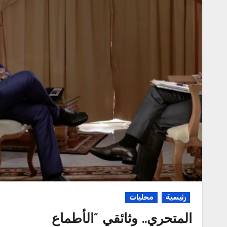
رئيسية
محليات
المتحري.. وثائقي “الأطماع