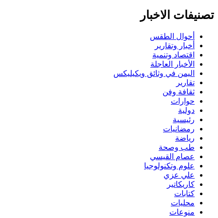
تصنيفات الاخبار
أحوال الطقس
أخبار وتقارير
اقتصاد وتنمية
الأخبار العاجلة
اليمن في وثائق ويكيليكس
تقارير
ثقافة وفن
حوارات
دولية
رئيسية
رمضانيات
رياضة
طب وصحة
عصام القيسي
علوم وتكنولوجيا
علي عزي
كاريكاتير
كتابات
محليات
منوعات