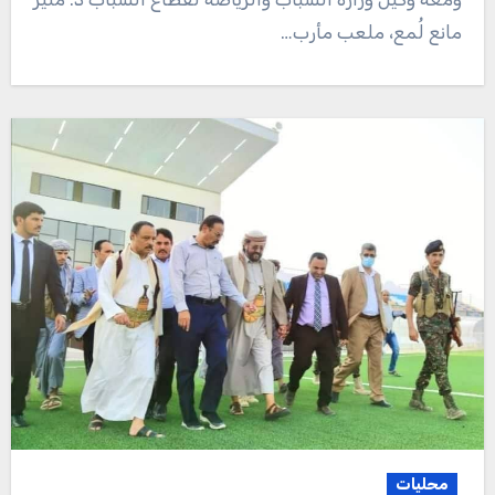
مانع لُمع، ملعب مأرب…
محليات