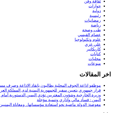
ثقافة وفن
حوارات
دولية
رئيسية
رمضانيات
رياضة
طب وصحة
عصام القيسي
علوم وتكنولوجيا
علي عزي
كاريكاتير
كتابات
محليات
منوعات
اخر المقالات
موظفو إذاعة الجوف المحلية يطالبون بإنقاذ الإذاعة وصرف مستح
قرار جمهوري بتعيين سفير للجمهورية اليمنية لدى المملكة العرب
وزيرة الخارجية وشؤون المغتربين تؤدي اليمين الدستورية أمام
اليمن : فساد مالي وإداري وتنمية مؤجلة
معوضة: الدولة ماضية نحو استعادة مؤسساتها.. ومعاناة اليمنيي