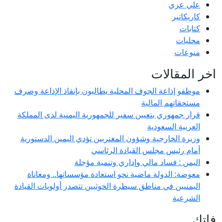
علي عزي
كاريكاتير
كتابات
محليات
منوعات
اخر المقالات
موظفو إذاعة الجوف المحلية يطالبون بإنقاذ الإذاعة وصرف
مستحقاتهم المالية
قرار جمهوري بتعيين سفير للجمهورية اليمنية لدى المملكة
العربية السعودية
وزيرة الخارجية وشؤون المغتربين تؤدي اليمين الدستورية
أمام رئيس مجلس القيادة الرئاسي
اليمن : فساد مالي وإداري وتنمية مؤجلة
معوضة: الدولة ماضية نحو استعادة مؤسساتها.. ومعاناة
اليمنيين في مناطق سيطرة الحوثيين تتصدر أولويات القيادة
الشرعية
فاتك