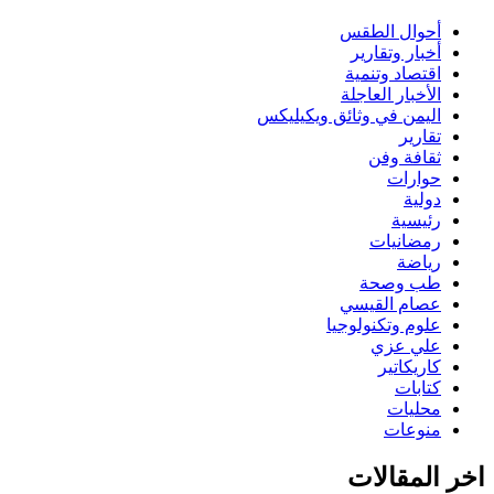
أحوال الطقس
أخبار وتقارير
اقتصاد وتنمية
الأخبار العاجلة
اليمن في وثائق ويكيليكس
تقارير
ثقافة وفن
حوارات
دولية
رئيسية
رمضانيات
رياضة
طب وصحة
عصام القيسي
علوم وتكنولوجيا
علي عزي
كاريكاتير
كتابات
محليات
منوعات
اخر المقالات