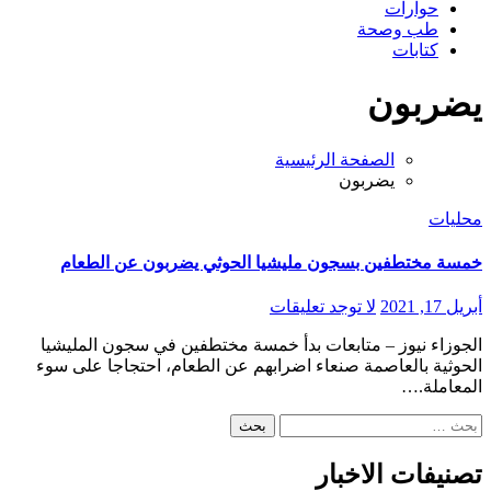
حوارات
طب وصحة
كتابات
يضربون
الصفحة الرئيسية
يضربون
محليات
خمسة مختطفين بسجون مليشيا الحوثي يضربون عن الطعام
أبريل 17, 2021
لا توجد تعليقات
الجوزاء نيوز – متابعات بدأ خمسة مختطفين في سجون المليشيا
الحوثية بالعاصمة صنعاء اضرابهم عن الطعام، احتجاجا على سوء
المعاملة.…
البحث
عن:
تصنيفات الاخبار