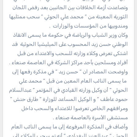
وتصاعدت أزمة الخلافات بين الجانبين بعد رفض اللجان
الثورية المعينة من ” محمد علي الحوثي ” سحب ممثليها
ومندوبيها من المؤسسات والوزارات .
وكان وزير الشباب والرياضة في حكومة ما يسمى الانقاذ
الوطني حسن زيد المحسوب على الميليشيا الحوثية قد
اشتكى تعرض وكلاء وزارته للسحب والاعتداء من قبل
أفراد ومسلحين بأحد مراكز الشركة في العاصمة صنعاء .
واوضحت المصادر ان ” حسن زيد ” في مذكرة رفعها إلى
ما يسمى النائب العام المعين من قبل ” محمد علي
الحوثي ” أن وكيل وزارته القيادي في المؤتمر ” عبدالسلام
حمود عاطف ” و الوكيل المساعد للوزارة ” طارق حنش ”
ومرافقهم الخاص تعرضوا للاعتداء والسحب داخل
مستشفى الأسرة بالعاصمة صنعاء .
وأضاف في المذكرة المرفوعة إلى ما يسمى النائب العام
الحوثي ” عبدالعزيز البغدادي ” أنه تم سحب الوكلاء إلى