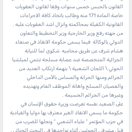
القانون بالحبس خمس سنوات وفقا لقانون العقوبات
خاصة المادة 171 منه وطالب باتخاذ كافة الاجراءات
القانونية الكفيلة بمحاكمته وانزال اشد العقوبات عليه .
من جهته رفع وزير الخارجية وزير التخطيط والتعاون
الدولي بالوكالة فيما يسمى حكومة الانقاذ في صنعاء
هشام شرف عن طريق محاميه شكوى لما للنيابة
الجزائية المتخصصة ضد عصابة مسلحة تنتمي لميلشيا
الحوثي \ اللجان الشعبية \ بتهمة ارتكاب العديد من
الجرائم ومنها الحرابة والمساس بالأمن الداخلي
والعصيان المسلح واهانة الموظف العام وتهديده
وغيرها من الجرائم الجسيمة .
على الصعيد نفسه تعرضت وزيرة حقوق الإنسان في
حكومة ما يسمى الانقاذ الغير معترف بها دوليا والقيادية
في حزب المؤتمر ” علياء الشعبي ” ونجلها للضرب من
قبل مشرفي الحوثيين أثناء تواجدها في البحث الجنائي .