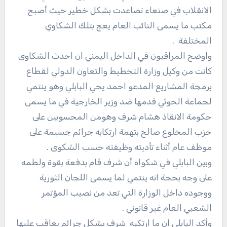
الانقلاب في صنعاء تصاعدت بشكل خطير حيث أصبح
مكتب ما يسمى النائب العام يعج بتلك الشكاوي
المختلفة .
واوضح المراقبون في الداخل اليمني ان احدث الشكاوى
كانت من وكيل وزارة التخطيط والتعاون الدولي لقطاع
برمجة المشاريع المدعو احمد يحي البابلي وهو ينتمي
لجماعة الحوثي قدمها ضد وزير الخارجية في ما يسمى
حكومة الانقاذ هشام شرف وهومن المحسوبين على
حزب المخلوع صالح بتهمة ارتكابه جرائم جسيمة على
موظف عام أثناء تأديته وظيفته حسب الشكوى .
وبين البابلي في شكواه أن شرف قام بدفعة بقوة ولطمه
على وجه بحجة انه ينتمي لما يسمى اللجان الثورية
ووجوده داخل الوزارة التي تعد من نصيب المؤتمر
الشعبي العام غير قانوني .
وأكد البابلي ان ما ارتكبه شرف يشكل جرائم يعاقب عليها