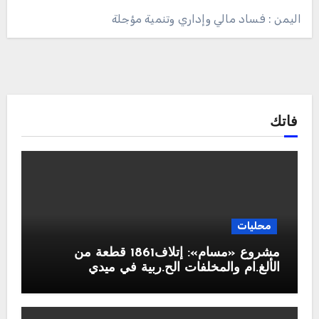
اليمن : فساد مالي وإداري وتنمية مؤجلة
فاتك
محليات
مشروع «مسام»: إتلاف1861 قطعة من
الألغ.ام والمخلفات الح.ربية في ميدي