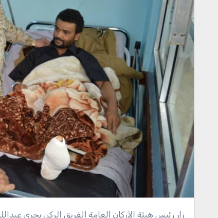
زار رئيس هيئة الأركان العامة الفريق الركن بحري عبدالله النخعي ، اليوم، زيارة الجيش الوطني الذين يتلقون العلاج في هيئة