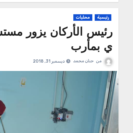
رئيسية
محليات
رئيس الأركان يزور مست
ي بمأرب
من
حنان محمد
ديسمبر 31, 2018