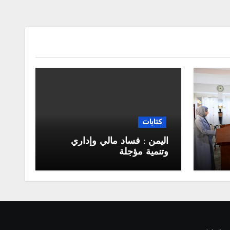
كتابات
اليمن : فساد مالي وإداري
وتنمية مؤجلة
جلس