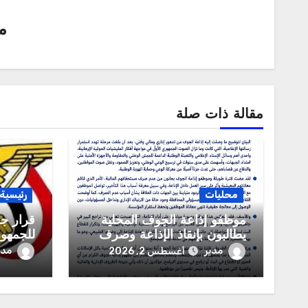
م
مقالة ذات صلة
محليات
رئيسية
موظفو إذاعة الجوف المحلية
قرار جم
يطالبون بإنقاذ الإذاعة وصرف
للجمهور
مستحقاتهم المالية
العربية
مدير
مدي
أغسطس 2, 2026