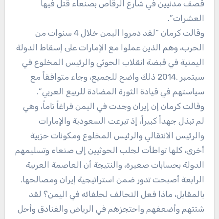
‬العشرات”.
‬سياستهم‭ ‬في‭ ‬قيادة‭ ‬الثورة‭ ‬المضادة‭ ‬للربيع‭ ‬العربي‮”.
‬الرابعة‭ ‬أصبحت‭ ‬تدور‭ ‬ضمن‭ ‬استراتيجية‭ ‬إيران‭ ‬ومصالحها‭.