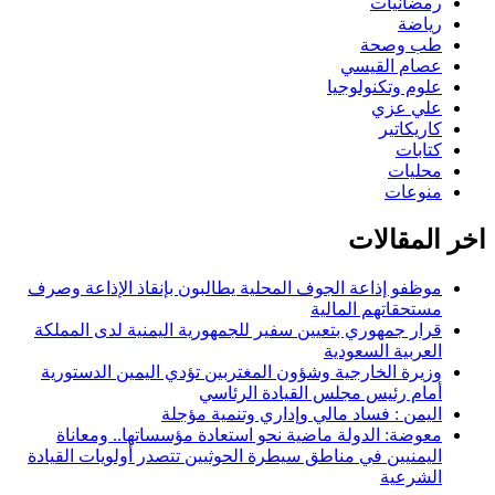
رمضانيات
رياضة
طب وصحة
عصام القيسي
علوم وتكنولوجيا
علي عزي
كاريكاتير
كتابات
محليات
منوعات
اخر المقالات
موظفو إذاعة الجوف المحلية يطالبون بإنقاذ الإذاعة وصرف
مستحقاتهم المالية
قرار جمهوري بتعيين سفير للجمهورية اليمنية لدى المملكة
العربية السعودية
وزيرة الخارجية وشؤون المغتربين تؤدي اليمين الدستورية
أمام رئيس مجلس القيادة الرئاسي
اليمن : فساد مالي وإداري وتنمية مؤجلة
معوضة: الدولة ماضية نحو استعادة مؤسساتها.. ومعاناة
اليمنيين في مناطق سيطرة الحوثيين تتصدر أولويات القيادة
الشرعية