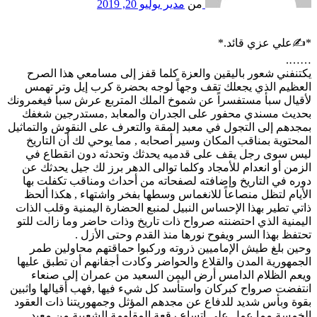
من
مدير
يوليو 20, 2019
*✍علي عزي قائد.*
…….
يكتنفني شعور باليقين والعزة كلما قفز إلى مسامعي هذا الصرح
العظيم الذي يجعلك تقف وجهاً لوجه بحضرة كرب إيل وتر تهمس
لأقيال سبأ مستفسراً عن شموخ الملك المتربع عرش سبأ فيغمرونك
بحديث مسندي محفور على الجدران والمعابد ,مستدرجين شغفك
بمجدهم إلى التجول في معبد إلمقة والتعرف على النقوش والتماثيل
المحتوية بمناقب المكان وسير أصحابه , مما يوحي لك أن التاريخ
ليس سوى رجل يقف على قدميه يحدثك وتحدثه دون انقطاع في
الزمن أو انعدام للأمجاد وكلما توالى الدهر برز لك جيل يحدثك عن
دوره في التاريخ وإضافته لصفحاته من أحداث ومناقب تكفلت بها
الأيام لتظل منصاعاً للانغماس وسطها بفخر واشتهاء , هكذا ألحظ
ذاتي تطير بهذا الإحساس النبيل لمنبع الحضارة اليمنية وقلب الذات
اليمنية الذي احتضنته صرواح ذات تاريخ وذات حاضر وما زالت للتو
تحتفظ بهذا السر ويفوح نورها منذ القدم وحتى الأزل .
وحين بلغ طيش الإماميين ذروته وركبوا حماقتهم محاولين طمر
الجمهورية المدن والقلاع والحواضر وكادت أجفانهم أن تطبق عليها
ويعم الظلام الدامس أرض اليمن السعيد من عمران إلى صنعاء
انتفضت صرواح كبركان واستأسد كل شيء فيها ,فهب أقيالها واثبين
بقوة وبأس شديد للدفاع عن مجدهم المؤثل وجمهوريتنا ذات العقود
الخمسة مما عمل على اتساع رقعة المقاومة الشعبية من معبد