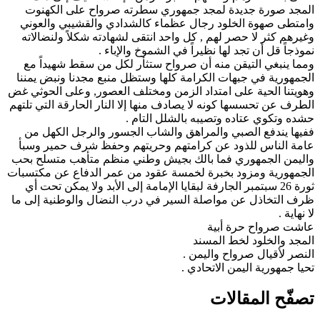
المجد صورة جديدة لمجد جمهوري سطرته صرواح على الكهنوت
وامتطى صهوة الخلود رجال عظماء كالشدادي والقشيبي والعوني
وغيرهم كثر لا حصر لهم , كل واحد انتقى لشهادته شكلاً ولنضالاته
نموذجاً قل أن تجد لها نظيراً في الشموخ والإباء .
ومما ينبغي التيقن منه أن صرواح ستثأر لكل من سقط شهيداً مع
الجمهورية في جبهات الكرامة كلها وستظل منبع مجدنا ونبض يمننا
وهويتنا الحية على امتداد الزمن ومختلف العصور, وعلى الحوثي غض
الطرف عن تحسسها كونه لا يصادف منها إلا النار الحارقة التي تلتهم
حشده وتكوي عتاده وتصيبه بالشلل التام .
ففيها يندفع الصبي والمراهق والشاب الجسور والرجل الكهل من
عامة الناس للذود عن كرامتهم وحريتهم وحفظ شرف حمير وسبأ
واليمن الجمهوري فما بالك بجيش وطني منظم متأهب متسلح بحب
الجمهورية ومزود بخبرة لخمسة عقود من عمر الدفاع عن مكتسبات
ثورة 26 سبتمبر الجارفة لبقايا الإمامة إلى الأبد ولا يمكن تحت أي
ظرف التخاذل عن مواصلة السير في درب النضال والوطنية إلى ما
لا نهاية .
عاشت صرواح حرة أبية
المجد والخلود لخط المسند
النصر لأقيال صرواح واليمن .
تحيا جمهورية اليمن الاتحادي .
تصفّح المقالات