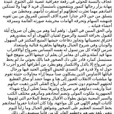
عجاف بالنسبة للحوثي في رقعة جغرافية عصية على الخنوع, عنيدة
مهابة يزأر رجالها كنمور وينتفضون باستبسال فريد لا تهدأ ولا تستكين
أغمادهم مهما تعثرت لحظاتهم أو استقرت أيامهم, ومخطئ من
يتسلق من حين لآخر جداراً عمره آلاف السنين للمروق من بين ثقوبه
فتنهشه السهام وتحرقه الهامات مخربشة صورته القاتمة وممزقة
أحشاء فتيانه ..
ولي الحق المبين في القول : واهم أيما وهم من يظن أن صرواح آيلة
للقبول بخرافة التسيد والرضوخ لفتيان الكهوف أو أنه بمقدورهم
اختراق تحصيناتها وتجاوز دفاعات جيشها المنيع المكتنز في السهول
والوديان وفي شروخ الجبال وفوهاتها بجاهزية قتالية واستعداد
شرس لإلغاء كل من تسول له نفسه المساس بصرواح أوالاقتراب
منها قيد أنملة,وعلى أي مغامر أن يعلم أن جيشها الأبي متوهج فيها
مستبسل كمارد قادر على دك الصخور فما بالك بحوثي ما, لم يحظ
من صرواح إلا بالذل والانكسار وهو يطرد من أطرافها كجرو أجرب لا
حول له ولا قدرة في التصدي للجيش الوطني العتيد فيها ورجال
قبائلها الأشاوس الذين يشكلون صداً منيعاً إزاء محاولات حثيثة تقوم
بها ميلشيات الانقلاب للعبور إلى هنا و مهما حشد أو ساق القطيع
لحتفهم المحتوم دون تحسر على أرواح القتلى الذين ذهبت حياتهم
عبثاً وأريقت دماؤهم في صرواح وغيرها بينما تعتلي أرواح شهداء
الجمهورية ملكوت المولى وتضم أمجادهم ومآثرهم مختلف الكتب
والسير المعنية بتوثيق بطولات الأقيال وحفظ الملاحم التي لقنوها
كائنات الوهم الإلهي في كل مواجهة. وإذا كان أجدادنا حفروا أمجادهم
بخط المسند العظيم على الصخور وشواهق الجبال وما زلنا لليوم
نتغنى بلغة نصرهم وخطهم العابر للزمن فإننا سنضيف إلى ذلك