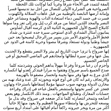
إلمقة لتتمدد في الأنحاء شرقاً وغرباً كما لوكانت تلك اللحظة
الصرواحية هي الشرارة الأولى للنضال من أجل نبذ تدنيسها قسراً
وإماتة أرضها النابضة بالوطنية من قبل عاهات السلالة والكهنوت
فسرت في جسد اليمن دماء استعادة الذات والهوية ومشاعر خلق
النصر والمجد اللذين انبثقا من مرقد كرب إيل وتر إلى تعز وما سواها
كانبلاج الصبح الأول للجمهورية الثانية الذي كرسه أقيال أشاوس
يمانيون أمثال الشدادي الذي استوحى سيرة جده عنترة بن شداد
فخط الأمل واحتوى الأمر بنزر يسير من الرجال ليصبحوا بعد حين
جيشاً وطنياً ودولة تستعاد وشرفاً مصوناً وحرية كامنة في الذود عن
الجمهورية ..
إنها صرواح يا ترى! حيث التاريخ لم يبتر ولا النصر يتقطع ولا الحديث
يمل عنها وعن سيرة أبطالها وأمجادهم في الماضي السحيق أو في
الحاضر الجسيم.
وأجزم أن رعباً مروعاً وفزعاً مهولاً يداهم الحوثي وشرذمته كلما
صدح الجميع باسم صرواح وهتفوا به مراراً فيتذكر كعدو لها انكساره
الذي مرغ به فيها وفر منها بخيبة وانحسار مصفوعاً بالهزيمة
والارتجاف رغم أنه كان في أوج قوته وبحوزته كل عدة وعتاد نهبه من
مخازن الدولة ووجهه صوب جبينها مؤملا إسقاطها باسترخاء وتهاون
فعجز عن كسر نخوتها واستشعر بالفعل غباءه في إدراك وقراءة
حسابات المعارك وطبائع المواجهات , ومنذ ذلك الانكسار وهو يعض
أصابعه وتتمخر انتصارته كلما تذكر ضعفه في صرواح وقد بذل ما
بوسعه للتحرش بها وامتطاء سورها العظيم ولا يعود منها إلا خائباً
أكثر من مرة ويخر جبروته راكعاً أمام أقيالها على امتداد أربع سنوات