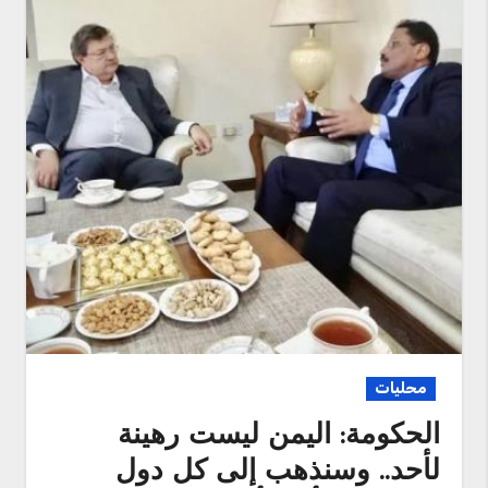
محليات
الحكومة: اليمن ليست رهينة
لأحد.. وسنذهب إلى كل دول