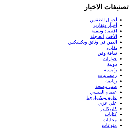
تصنيفات الاخبار
أحوال الطقس
أخبار وتقارير
اقتصاد وتنمية
الأخبار العاجلة
اليمن في وثائق ويكيليكس
تقارير
ثقافة وفن
حوارات
دولية
رئيسية
رمضانيات
رياضة
طب وصحة
عصام القيسي
علوم وتكنولوجيا
علي عزي
كاريكاتير
كتابات
محليات
منوعات