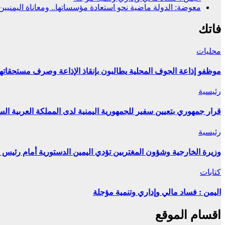
معوضة: الدولة ماضية نحو استعادة مؤسساتها.. ومعاناة اليمنيي
فاتك
محليات
موظفو إذاعة الجوف المحلية يطالبون بإنقاذ الإذاعة وصرف مستحقاتهم
رئيسية
قرار جمهوري بتعيين سفير للجمهورية اليمنية لدى المملكة العربية الس
رئيسية
وزيرة الخارجية وشؤون المغتربين تؤدي اليمين الدستورية أمام رئيس 
كتابات
اليمن : فساد مالي وإداري وتنمية مؤجلة
اقسام الموقع