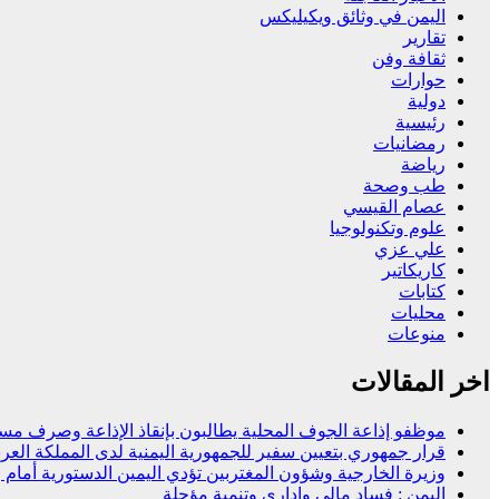
اليمن في وثائق ويكيليكس
تقارير
ثقافة وفن
حوارات
دولية
رئيسية
رمضانيات
رياضة
طب وصحة
عصام القيسي
علوم وتكنولوجيا
علي عزي
كاريكاتير
كتابات
محليات
منوعات
اخر المقالات
موظفو إذاعة الجوف المحلية يطالبون بإنقاذ الإذاعة وصرف مستح
قرار جمهوري بتعيين سفير للجمهورية اليمنية لدى المملكة العرب
وزيرة الخارجية وشؤون المغتربين تؤدي اليمين الدستورية أمام
اليمن : فساد مالي وإداري وتنمية مؤجلة