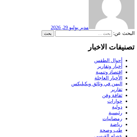
مدير
يوليو 29, 2026
البحث عن:
تصنيفات الاخبار
أحوال الطقس
أخبار وتقارير
اقتصاد وتنمية
الأخبار العاجلة
اليمن في وثائق ويكيليكس
تقارير
ثقافة وفن
حوارات
دولية
رئيسية
رمضانيات
رياضة
طب وصحة
عصام القيسي