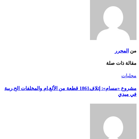
من
المحرر
مقالة ذات صلة
محليات
مشروع «مسام»: إتلاف1861 قطعة من الألغ.ام والمخلفات الح.ربية
في ميدي