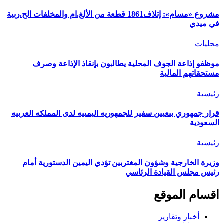
مشروع «مسام»: إتلاف1861 قطعة من الألغ.ام والمخلفات الح.ربية
في ميدي
محليات
موظفو إذاعة الجوف المحلية يطالبون بإنقاذ الإذاعة وصرف
مستحقاتهم المالية
رئيسية
قرار جمهوري بتعيين سفير للجمهورية اليمنية لدى المملكة العربية
السعودية
رئيسية
وزيرة الخارجية وشؤون المغتربين تؤدي اليمين الدستورية أمام
رئيس مجلس القيادة الرئاسي
اقسام الموقع
أخبار وتقارير