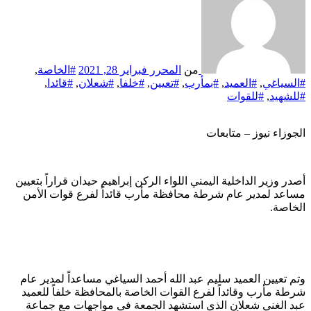
من
المحرر
فبراير 28, 2021
#الخاصة
,
#السياغي
,
#العميد
,
#بمأرب
,
#تعيين
,
#خلفا
,
#شعلان
,
#قائدا
,
#للشهيد
,
#للقوات
الجوزاء نيوز – متابعات
أصدر وزير الداخلية اليمني اللواء الركن إبراهيم حيدان قراراً بتعيين
مساعد لمدير عام شرطة محافظة مأرب قائداً لفرع قوات الأمن
الخاصة.
وتم تعيين العميد سليم عبد الله أحمد السياغي مساعداً لمدير عام
شرطة مأرب وقائداً لفرع القوات الخاصة بالمحافظة خلفاً للعميد
عبد الغني شعلان الذي استشهد الجمعة في مواجهات مع جماعة