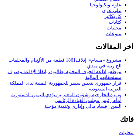
علوم وتكنولوجيا
علي عزي
كاريكاتير
كتابات
محليات
منوعات
اخر المقالات
مشروع «مسام»: إتلاف1861 قطعة من الألغ.ام والمخلفات
الح.ربية في ميدي
موظفو إذاعة الجوف المحلية يطالبون بإنقاذ الإذاعة وصرف
مستحقاتهم المالية
قرار جمهوري بتعيين سفير للجمهورية اليمنية لدى المملكة
العربية السعودية
وزيرة الخارجية وشؤون المغتربين تؤدي اليمين الدستورية
أمام رئيس مجلس القيادة الرئاسي
اليمن : فساد مالي وإداري وتنمية مؤجلة
فاتك
محليات